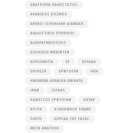
ΑΝΑΤΡΟΠΉ ΚΑΘΕΣΤΏΤΟΣ
ΑΡΑΒΙΚΌΣ ΚΌΣΜΟΣ
ΑΡΑΒΟ-ΙΣΡΑΗΛΙΝΉ ΔΙΑΜΆΧΗ
ΒΑΛΛΙΣΤΙΚΟΊ ΠΎΡΑΥΛΟΙ
ΔΙΑΠΡΑΓΜΑΤΕΎΣΕΙΣ
ΔΙΟΊΚΗΣΗ ΜΠΆΙΝΤΕΝ
ΔΙΠΛΩΜΑΤΊΑ
ΕΕ
ΕΛΛΆΔΑ
ΕΠΊΘΕΣΗ
ΕΡΝΤΟΓΆΝ
ΗΠΑ
ΗΝΩΜΈΝΑ ΑΡΑΒΙΚΆ ΕΜΙΡΆΤΑ
ΙΡΆΝ
ΙΣΡΑΉΛ
ΚΑΘΕΣΤΏΣ ΕΡΝΤΟΓΆΝ
ΚΑΤΆΡ
ΚΡΊΣΗ
ΚΥΒΈΡΝΗΣΗ ΤΡΑΜΠ
ΛΙΒΎΗ
ΛΩΡΊΔΑ ΤΗΣ ΓΆΖΑΣ
ΜΈΣΗ ΑΝΑΤΟΛΉ