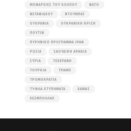
ΜΟΝΑΡΧΊΕΣ ΤΟΥ ΚΌΛΠΟΥ
ΝΑΤΟ
ΝΕΤΑΝΙΆΧΟΥ
ΝΤΟΥΜΠΆΙ
ΟΥΚΡΑΝΊΑ
ΟΥΚΡΑΝΙΚΉ ΚΡΊΣΗ
ΠΟΎΤΙΝ
ΠΥΡΗΝΙΚΌ ΠΡΌΓΡΑΜΜΑ ΙΡΆΝ
ΡΩΣΊΑ
ΣΑΟΥΔΙΚΉ ΑΡΑΒΊΑ
ΣΥΡΊΑ
ΤΕΧΕΡΆΝΗ
ΤΟΥΡΚΊΑ
ΤΡΑΜΠ
ΤΡΟΜΟΚΡΑΤΊΑ
ΤΥΦΛΆ ΧΤΥΠΉΜΑΤΑ
ΧΑΜΆΣ
ΧΕΖΜΠΟΛΛΆΧ