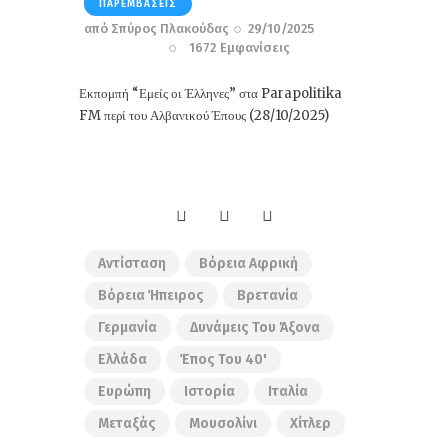
ΠΑΡΕΜΒΆΣΕΙΣ
από
Σπύρος Πλακούδας
29/10/2025
1672
Εμφανίσεις
Εκπομπή “Εμείς οι Έλληνες” στα Parapolitika
FM περί του Αλβανικού Έπους (28/10/2025)
Αντίσταση
Βόρεια Αφρική
Βόρεια Ήπειρος
Βρετανία
Γερμανία
Δυνάμεις Του Άξονα
Ελλάδα
Έπος Του 40'
Ευρώπη
Ιστορία
Ιταλία
Μεταξάς
Μουσολίνι
Χίτλερ