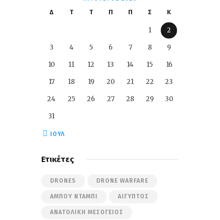
Δ
Τ
Τ
Π
Π
Σ
Κ
1
2
3
4
5
6
7
8
9
10
11
12
13
14
15
16
17
18
19
20
21
22
23
24
25
26
27
28
29
30
31
« ΙΟΎΛ
Ετικέτες
DRONES
DRONE WARFARE
ΆΜΠΟΥ ΝΤΆΜΠΙ
ΑΊΓΥΠΤΟΣ
ΑΝΑΤΟΛΙΚΉ ΜΕΣΌΓΕΙΟΣ