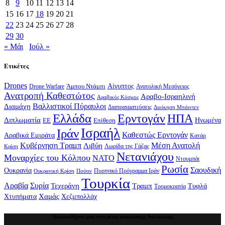
8
9
10
11
12
13
14
15
16
17
18
19
20
21
22
23
24
25
26
27
28
29
30
« Μάι
Ιούλ »
Ετικέτες
Drones
Αίγυπτος
Drone Warfare
Άμπου Ντάμπι
Ανατολική Μεσόγειος
Ανατροπή Καθεστώτος
Αραβο-Ισραηλινή
Αραβικός Κόσμος
Βαλλιστικοί Πύραυλοι
Διαμάχη
Διαπραγματεύσεις
Διοίκηση Μπάιντεν
Ελλάδα
Ερντογάν
ΗΠΑ
Διπλωματία
Επίθεση
Ηνωμένα
ΕΕ
Ισραήλ
Ιράν
Καθεστώς Ερντογάν
Αραβικά Εμιράτα
Κατάρ
Κυβέρνηση Τραμπ
Μέση Ανατολή
Λιβύη
Λωρίδα της Γάζας
Κρίση
Νετανιάχου
Μοναρχίες του Κόλπου
ΝΑΤΟ
Ντουμπάι
Ρωσία
Σαουδική
Ουκρανία
Πυρηνικό Πρόγραμμα Ιράν
Πούτιν
Ουκρανική Κρίση
Τουρκία
Αραβία
Συρία
Τεχεράνη
Τραμπ
Τυφλά
Τρομοκρατία
Χαμάς
Χτυπήματα
Χεζμπολλάχ
Ακολουθήστε μας στα μέσα κοινωνικής δικτύωσης