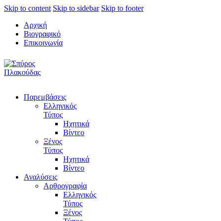
Skip to content
Skip to sidebar
Skip to footer
Αρχική
Βιογραφικό
Επικοινωνία
Παρεμβάσεις
Ελληνικός
Τύπος
Ηχητικά
Βίντεο
Ξένος
Τύπος
Ηχητικά
Βίντεο
Αναλύσεις
Αρθρογραφία
Ελληνικός
Τύπος
Ξένος