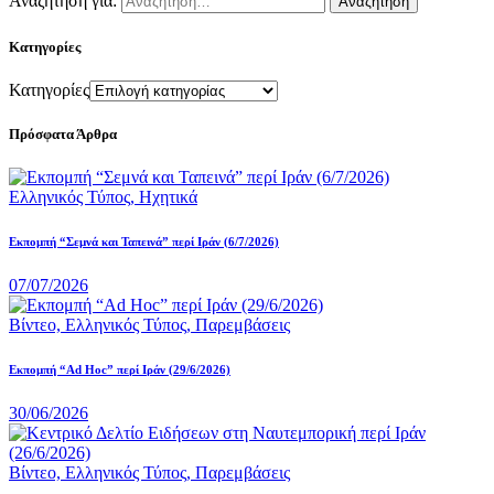
Αναζήτηση για:
Κατηγορίες
Κατηγορίες
Πρόσφατα Άρθρα
Ελληνικός Τύπος,
Ηχητικά
Εκπομπή “Σεμνά και Ταπεινά” περί Ιράν (6/7/2026)
07/07/2026
Βίντεο,
Ελληνικός Τύπος,
Παρεμβάσεις
Εκπομπή “Ad Hoc” περί Iράν (29/6/2026)
30/06/2026
Βίντεο,
Ελληνικός Τύπος,
Παρεμβάσεις