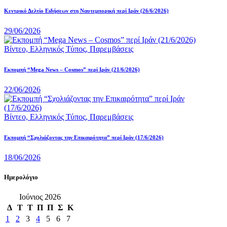
Κεντρικό Δελτίο Ειδήσεων στη Ναυτεμπορική περί Iράν (26/6/2026)
29/06/2026
Βίντεο,
Ελληνικός Τύπος,
Παρεμβάσεις
Eκπομπή “Mega News – Cosmos” περί Ιράν (21/6/2026)
22/06/2026
Βίντεο,
Ελληνικός Τύπος,
Παρεμβάσεις
Εκπομπή “Σχολιάζοντας την Επικαιρότητα” περί Ιράν (17/6/2026)
18/06/2026
Ημερολόγιο
Ιούνιος 2026
Δ
Τ
Τ
Π
Π
Σ
Κ
1
2
3
4
5
6
7