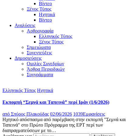
Βίντεο
Ξένος Τύπος
Ηχητικά
Βίντεο
Αναλύσεις
Αρθρογραφία
Ελληνικός Τύπος
Ξένος Τύπος
Σημειώματα
Συνεντεύξεις
Δημοσιεύσεις
Ομιλίες Συνεδρίων
Άρθρα Περιοδικών
Συγγράμματα
Ελληνικός Τύπος
Ηχητικά
Εκπομπή “Σεμνά και Ταπεινά” περί Ιράν (1/6/2026)
από
Σπύρος Πλακούδας
02/06/2026
1039
Εμφανίσεις
Ηχητικό απόσπασμα από παρέμβαση στην εκπομπή "Σεμνά και
Ταπεινά" στο Πρώτο Πρόγραμμα της ΕΡΤ περί των
διαπραγματεύσεων με το…