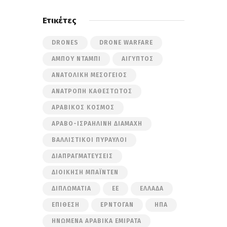
Ετικέτες
DRONES
DRONE WARFARE
ΆΜΠΟΥ ΝΤΆΜΠΙ
ΑΊΓΥΠΤΟΣ
ΑΝΑΤΟΛΙΚΉ ΜΕΣΌΓΕΙΟΣ
ΑΝΑΤΡΟΠΉ ΚΑΘΕΣΤΏΤΟΣ
ΑΡΑΒΙΚΌΣ ΚΌΣΜΟΣ
ΑΡΑΒΟ-ΙΣΡΑΗΛΙΝΉ ΔΙΑΜΆΧΗ
ΒΑΛΛΙΣΤΙΚΟΊ ΠΎΡΑΥΛΟΙ
ΔΙΑΠΡΑΓΜΑΤΕΎΣΕΙΣ
ΔΙΟΊΚΗΣΗ ΜΠΆΙΝΤΕΝ
ΔΙΠΛΩΜΑΤΊΑ
ΕΕ
ΕΛΛΆΔΑ
ΕΠΊΘΕΣΗ
ΕΡΝΤΟΓΆΝ
ΗΠΑ
ΗΝΩΜΈΝΑ ΑΡΑΒΙΚΆ ΕΜΙΡΆΤΑ