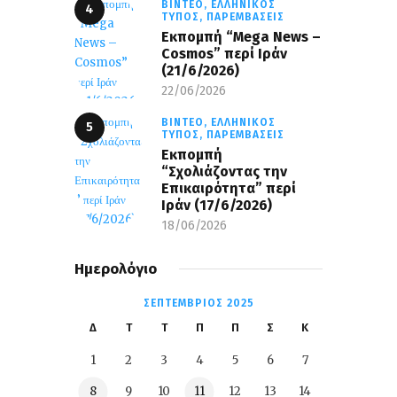
ΒΊΝΤΕΟ,
ΕΛΛΗΝΙΚΌΣ
ΤΎΠΟΣ,
ΠΑΡΕΜΒΆΣΕΙΣ
Eκπομπή “Mega News –
Cosmos” περί Ιράν
(21/6/2026)
22/06/2026
ΒΊΝΤΕΟ,
ΕΛΛΗΝΙΚΌΣ
ΤΎΠΟΣ,
ΠΑΡΕΜΒΆΣΕΙΣ
Εκπομπή
“Σχολιάζοντας την
Επικαιρότητα” περί
Ιράν (17/6/2026)
18/06/2026
Ημερολόγιο
ΣΕΠΤΈΜΒΡΙΟΣ 2025
Δ
Τ
Τ
Π
Π
Σ
Κ
1
2
3
4
5
6
7
8
9
10
11
12
13
14