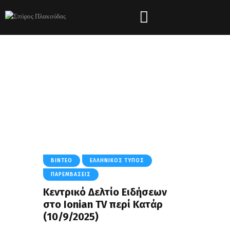
Daily Archives:
11/09/2025
HOME
2025
ΣΕΠΤΈΜΒΡΙΟΣ
DAILY ARCHIVES: 11/09/2025
ΒΊΝΤΕΟ
ΕΛΛΗΝΙΚΌΣ ΤΎΠΟΣ
ΠΑΡΕΜΒΆΣΕΙΣ
Κεντρικό Δελτίο Ειδήσεων
στο Ionian TV περί Κατάρ
(10/9/2025)