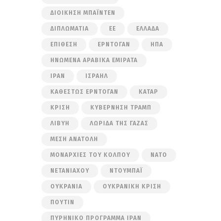
ΔΙΟΊΚΗΣΗ ΜΠΆΙΝΤΕΝ
ΔΙΠΛΩΜΑΤΊΑ
ΕΕ
ΕΛΛΆΔΑ
ΕΠΊΘΕΣΗ
ΕΡΝΤΟΓΆΝ
ΗΠΑ
ΗΝΩΜΈΝΑ ΑΡΑΒΙΚΆ ΕΜΙΡΆΤΑ
ΙΡΆΝ
ΙΣΡΑΉΛ
ΚΑΘΕΣΤΏΣ ΕΡΝΤΟΓΆΝ
ΚΑΤΆΡ
ΚΡΊΣΗ
ΚΥΒΈΡΝΗΣΗ ΤΡΑΜΠ
ΛΙΒΎΗ
ΛΩΡΊΔΑ ΤΗΣ ΓΆΖΑΣ
ΜΈΣΗ ΑΝΑΤΟΛΉ
ΜΟΝΑΡΧΊΕΣ ΤΟΥ ΚΌΛΠΟΥ
ΝΑΤΟ
ΝΕΤΑΝΙΆΧΟΥ
ΝΤΟΥΜΠΆΙ
ΟΥΚΡΑΝΊΑ
ΟΥΚΡΑΝΙΚΉ ΚΡΊΣΗ
ΠΟΎΤΙΝ
ΠΥΡΗΝΙΚΌ ΠΡΌΓΡΑΜΜΑ ΙΡΆΝ