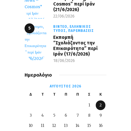
Cosmos” περί Ιράν
(21/6/2026)
22/06/2026
ΒΊΝΤΕΟ,
ΕΛΛΗΝΙΚΌΣ
ΤΎΠΟΣ,
ΠΑΡΕΜΒΆΣΕΙΣ
Εκπομπή
“Σχολιάζοντας την
Επικαιρότητα” περί
Ιράν (17/6/2026)
18/06/2026
Ημερολόγιο
ΑΎΓΟΥΣΤΟΣ 2026
Δ
Τ
Τ
Π
Π
Σ
Κ
1
2
3
4
5
6
7
8
9
10
11
12
13
14
15
16