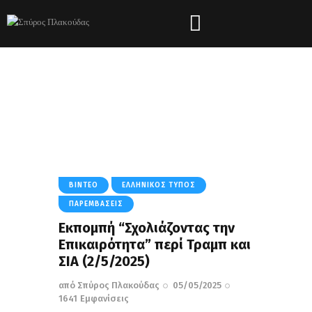
Tag: Woke Agenda
HOME
ΌΛΑ ΤΑ ΆΡΘΡΑ
TAG: WOKE AGENDA
ΒΊΝΤΕΟ
ΕΛΛΗΝΙΚΌΣ ΤΎΠΟΣ
ΠΑΡΕΜΒΆΣΕΙΣ
Εκπομπή “Σχολιάζοντας την
Επικαιρότητα” περί Τραμπ και
ΣΙΑ (2/5/2025)
από
Σπύρος Πλακούδας
05/05/2025
1641
Εμφανίσεις