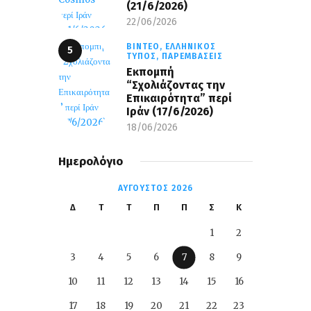
(21/6/2026)
22/06/2026
ΒΊΝΤΕΟ,
ΕΛΛΗΝΙΚΌΣ
ΤΎΠΟΣ,
ΠΑΡΕΜΒΆΣΕΙΣ
Εκπομπή
“Σχολιάζοντας την
Επικαιρότητα” περί
Ιράν (17/6/2026)
18/06/2026
Ημερολόγιο
ΑΎΓΟΥΣΤΟΣ 2026
Δ
Τ
Τ
Π
Π
Σ
Κ
1
2
3
4
5
6
7
8
9
10
11
12
13
14
15
16
17
18
19
20
21
22
23