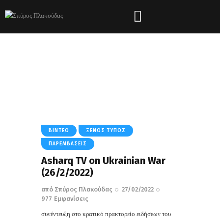
Tag: War
HOME
ΌΛΑ ΤΑ ΆΡΘΡΑ
TAG: WAR
ΒΊΝΤΕΟ
ΞΈΝΟΣ ΤΎΠΟΣ
ΠΑΡΕΜΒΆΣΕΙΣ
Asharq TV on Ukrainian War
(26/2/2022)
από
Σπύρος Πλακούδας
27/02/2022
977
Εμφανίσεις
συνέντευξη στο κρατικό πρακτορείο ειδήσεων του