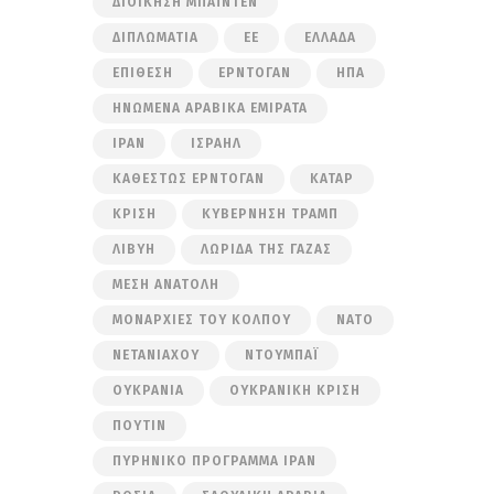
ΔΙΟΊΚΗΣΗ ΜΠΆΙΝΤΕΝ
ΔΙΠΛΩΜΑΤΊΑ
ΕΕ
ΕΛΛΆΔΑ
ΕΠΊΘΕΣΗ
ΕΡΝΤΟΓΆΝ
ΗΠΑ
ΗΝΩΜΈΝΑ ΑΡΑΒΙΚΆ ΕΜΙΡΆΤΑ
ΙΡΆΝ
ΙΣΡΑΉΛ
ΚΑΘΕΣΤΏΣ ΕΡΝΤΟΓΆΝ
ΚΑΤΆΡ
ΚΡΊΣΗ
ΚΥΒΈΡΝΗΣΗ ΤΡΑΜΠ
ΛΙΒΎΗ
ΛΩΡΊΔΑ ΤΗΣ ΓΆΖΑΣ
ΜΈΣΗ ΑΝΑΤΟΛΉ
ΜΟΝΑΡΧΊΕΣ ΤΟΥ ΚΌΛΠΟΥ
ΝΑΤΟ
ΝΕΤΑΝΙΆΧΟΥ
ΝΤΟΥΜΠΆΙ
ΟΥΚΡΑΝΊΑ
ΟΥΚΡΑΝΙΚΉ ΚΡΊΣΗ
ΠΟΎΤΙΝ
ΠΥΡΗΝΙΚΌ ΠΡΌΓΡΑΜΜΑ ΙΡΆΝ