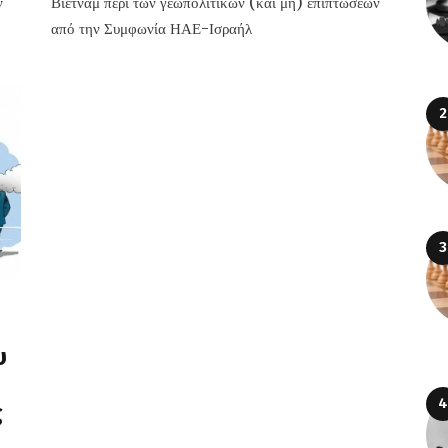
ν
Βιετνάμ περί των γεωπολιτικών (και μη) επιπτώσεων
από την Συμφωνία ΗΑΕ-Ισραήλ
υ
ς