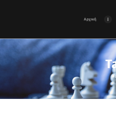
Αρχική
T
H