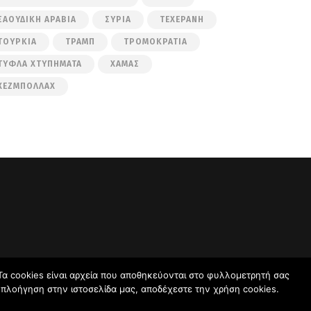
ΣΑΟΥΔΙΚΉ ΑΡΑΒΊΑ
ΣΥΡΊΑ
ΤΕΧΕΡΆΝΗ
ΤΟΥΡΚΊΑ
ΤΡΑΜΠ
ΤΡΟΜΟΚΡΑΤΊΑ
ΤΥΦΛΆ ΧΤΥΠΉΜΑΤΑ
ΧΑΜΆΣ
ΧΕΖΜΠΟΛΛΆΧ
Τα cookies είναι αρχεία που αποθηκεύονται στο φυλλομετρητή σας
ν πλοήγηση στην ιστοσελίδα μας, αποδέχεστε την χρήση cookies.