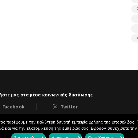
στε μας στα μέσα κοινωνικής δικτύωσης
Facebook
Twitter
ας παρέχουμε την καλύτερη δυνατή εμπειρία χρήσης της ιστοσελίδας. 
λλά και για την εξατομίκευση της εμπειρίας σας. Εφόσον συνεχίσετε τη
ακούδας
Ιστολόγιο © 2026. All Rights Reserved.
Συμφωνώ
Διαφωνώ
Όροι Χρήσης