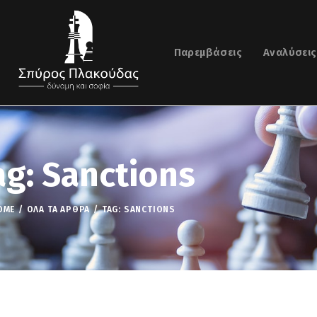
Παρεμβάσεις
Αναλύσεις
ag: Sanctions
OME
ΌΛΑ ΤΑ ΆΡΘΡΑ
TAG: SANCTIONS