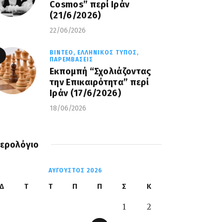
Cosmos” περί Ιράν
(21/6/2026)
22/06/2026
ΒΊΝΤΕΟ,
ΕΛΛΗΝΙΚΌΣ ΤΎΠΟΣ,
ΠΑΡΕΜΒΆΣΕΙΣ
Εκπομπή “Σχολιάζοντας
την Επικαιρότητα” περί
Ιράν (17/6/2026)
18/06/2026
ερολόγιο
ΑΎΓΟΥΣΤΟΣ 2026
Δ
Τ
Τ
Π
Π
Σ
Κ
1
2