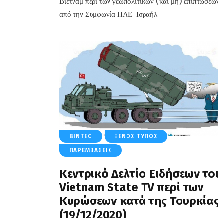
Βιετνάμ περί των γεωπολιτικών (και μη) επιπτώσεω
από την Συμφωνία ΗΑΕ-Ισραήλ
ΒΊΝΤΕΟ
ΞΈΝΟΣ ΤΎΠΟΣ
ΠΑΡΕΜΒΆΣΕΙΣ
Κεντρικό Δελτίο Ειδήσεων το
Vietnam State TV περί των
Κυρώσεων κατά της Τουρκία
(19/12/2020)