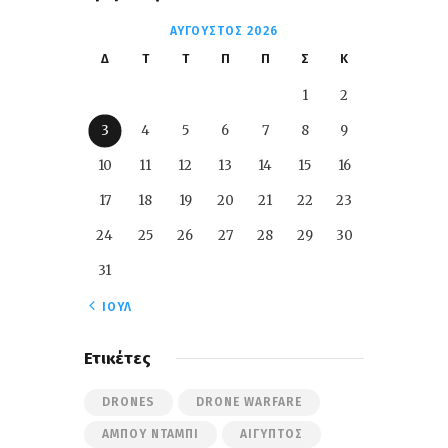
ΑΎΓΟΥΣΤΟΣ 2026
Δ
Τ
Τ
Π
Π
Σ
Κ
1
2
3
4
5
6
7
8
9
10
11
12
13
14
15
16
17
18
19
20
21
22
23
24
25
26
27
28
29
30
31
« ΙΟΎΛ
Ετικέτες
DRONES
DRONE WARFARE
ΆΜΠΟΥ ΝΤΆΜΠΙ
ΑΊΓΥΠΤΟΣ