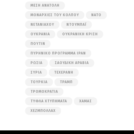
ΜΈΣΗ ΑΝΑΤΟΛΉ
ΜΟΝΑΡΧΊΕΣ ΤΟΥ ΚΌΛΠΟΥ
ΝΑΤΟ
ΝΕΤΑΝΙΆΧΟΥ
ΝΤΟΥΜΠΆΙ
ΟΥΚΡΑΝΊΑ
ΟΥΚΡΑΝΙΚΉ ΚΡΊΣΗ
ΠΟΎΤΙΝ
ΠΥΡΗΝΙΚΌ ΠΡΌΓΡΑΜΜΑ ΙΡΆΝ
ΡΩΣΊΑ
ΣΑΟΥΔΙΚΉ ΑΡΑΒΊΑ
ΣΥΡΊΑ
ΤΕΧΕΡΆΝΗ
ΤΟΥΡΚΊΑ
ΤΡΑΜΠ
ΤΡΟΜΟΚΡΑΤΊΑ
ΤΥΦΛΆ ΧΤΥΠΉΜΑΤΑ
ΧΑΜΆΣ
ΧΕΖΜΠΟΛΛΆΧ