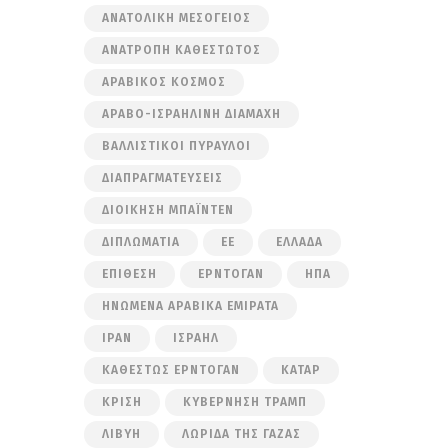
ΑΝΑΤΟΛΙΚΉ ΜΕΣΌΓΕΙΟΣ
ΑΝΑΤΡΟΠΉ ΚΑΘΕΣΤΏΤΟΣ
ΑΡΑΒΙΚΌΣ ΚΌΣΜΟΣ
ΑΡΑΒΟ-ΙΣΡΑΗΛΙΝΉ ΔΙΑΜΆΧΗ
ΒΑΛΛΙΣΤΙΚΟΊ ΠΎΡΑΥΛΟΙ
ΔΙΑΠΡΑΓΜΑΤΕΎΣΕΙΣ
ΔΙΟΊΚΗΣΗ ΜΠΆΙΝΤΕΝ
ΔΙΠΛΩΜΑΤΊΑ
ΕΕ
ΕΛΛΆΔΑ
ΕΠΊΘΕΣΗ
ΕΡΝΤΟΓΆΝ
ΗΠΑ
ΗΝΩΜΈΝΑ ΑΡΑΒΙΚΆ ΕΜΙΡΆΤΑ
ΙΡΆΝ
ΙΣΡΑΉΛ
ΚΑΘΕΣΤΏΣ ΕΡΝΤΟΓΆΝ
ΚΑΤΆΡ
ΚΡΊΣΗ
ΚΥΒΈΡΝΗΣΗ ΤΡΑΜΠ
ΛΙΒΎΗ
ΛΩΡΊΔΑ ΤΗΣ ΓΆΖΑΣ