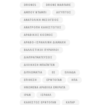
DRONES
DRONE WARFARE
ΆΜΠΟΥ ΝΤΆΜΠΙ
ΑΊΓΥΠΤΟΣ
ΑΝΑΤΟΛΙΚΉ ΜΕΣΌΓΕΙΟΣ
ΑΝΑΤΡΟΠΉ ΚΑΘΕΣΤΏΤΟΣ
ΑΡΑΒΙΚΌΣ ΚΌΣΜΟΣ
ΑΡΑΒΟ-ΙΣΡΑΗΛΙΝΉ ΔΙΑΜΆΧΗ
ΒΑΛΛΙΣΤΙΚΟΊ ΠΎΡΑΥΛΟΙ
ΔΙΑΠΡΑΓΜΑΤΕΎΣΕΙΣ
ΔΙΟΊΚΗΣΗ ΜΠΆΙΝΤΕΝ
ΔΙΠΛΩΜΑΤΊΑ
ΕΕ
ΕΛΛΆΔΑ
ΕΠΊΘΕΣΗ
ΕΡΝΤΟΓΆΝ
ΗΠΑ
ΗΝΩΜΈΝΑ ΑΡΑΒΙΚΆ ΕΜΙΡΆΤΑ
ΙΡΆΝ
ΙΣΡΑΉΛ
ΚΑΘΕΣΤΏΣ ΕΡΝΤΟΓΆΝ
ΚΑΤΆΡ