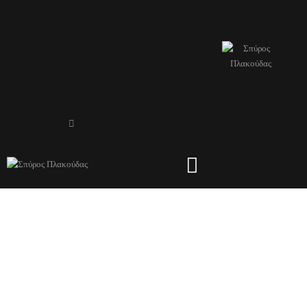
Tag: Natural Disaster
HOME
ΌΛΑ ΤΑ ΆΡΘΡΑ
TAG: NATURAL DISASTER