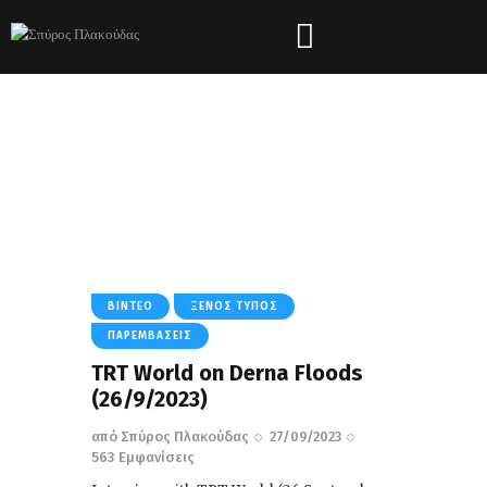
Tag: Flash Floods
HOME
ΌΛΑ ΤΑ ΆΡΘΡΑ
TAG: FLASH FLOODS
ΒΊΝΤΕΟ
ΞΈΝΟΣ ΤΎΠΟΣ
ΠΑΡΕΜΒΆΣΕΙΣ
TRT World on Derna Floods
(26/9/2023)
από
Σπύρος Πλακούδας
27/09/2023
563
Εμφανίσεις