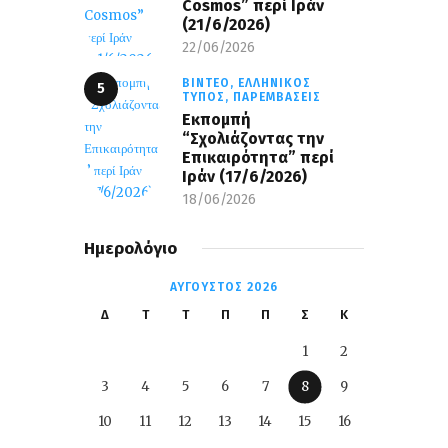
Cosmos” περί Ιράν
(21/6/2026)
22/06/2026
ΒΊΝΤΕΟ,
ΕΛΛΗΝΙΚΌΣ
ΤΎΠΟΣ,
ΠΑΡΕΜΒΆΣΕΙΣ
Εκπομπή
“Σχολιάζοντας την
Επικαιρότητα” περί
Ιράν (17/6/2026)
18/06/2026
Ημερολόγιο
ΑΎΓΟΥΣΤΟΣ 2026
Δ
Τ
Τ
Π
Π
Σ
Κ
1
2
3
4
5
6
7
8
9
10
11
12
13
14
15
16