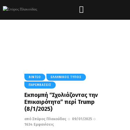
Tag: Elon Musk
HOME
ΌΛΑ ΤΑ ΆΡΘΡΑ
TAG: ELON MUSK
ΒΊΝΤΕΟ
ΕΛΛΗΝΙΚΌΣ ΤΎΠΟΣ
ΠΑΡΕΜΒΆΣΕΙΣ
Εκπομπή “Σχολιάζοντας την
Επικαιρότητα” περί Trump
(8/1/2025)
από
Σπύρος Πλακούδας
09/01/2025
1634
Εμφανίσεις