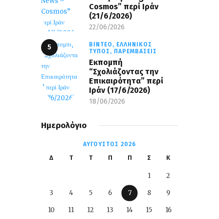
Cosmos” περί Ιράν
(21/6/2026)
22/06/2026
ΒΊΝΤΕΟ,
ΕΛΛΗΝΙΚΌΣ
ΤΎΠΟΣ,
ΠΑΡΕΜΒΆΣΕΙΣ
Εκπομπή
“Σχολιάζοντας την
Επικαιρότητα” περί
Ιράν (17/6/2026)
18/06/2026
Ημερολόγιο
ΑΎΓΟΥΣΤΟΣ 2026
Δ
Τ
Τ
Π
Π
Σ
Κ
1
2
3
4
5
6
7
8
9
10
11
12
13
14
15
16