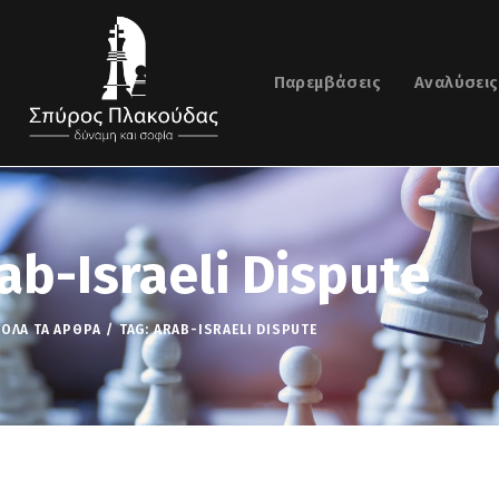
Παρεμβάσεις
Αναλύσεις
ab-Israeli Dispute
ΌΛΑ ΤΑ ΆΡΘΡΑ
TAG: ARAB-ISRAELI DISPUTE