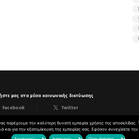
στε μας στα μέσα κοινωνικής δικτύωσης
Facebook
Twitter
ας παρέχουμε την καλύτερη δυνατή εμπειρία χρήσης της ιστοσελίδας. 
λλά και για την εξατομίκευση της εμπειρίας σας. Εφόσον συνεχίσετε τη
ακούδας
Ιστολόγιο © 2026. All Rights Reserved.
Συμφωνώ
Διαφωνώ
Όροι Χρήσης