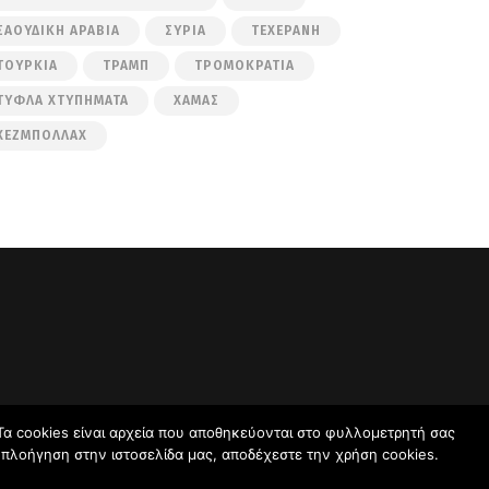
ΣΑΟΥΔΙΚΉ ΑΡΑΒΊΑ
ΣΥΡΊΑ
ΤΕΧΕΡΆΝΗ
ΤΟΥΡΚΊΑ
ΤΡΑΜΠ
ΤΡΟΜΟΚΡΑΤΊΑ
ΤΥΦΛΆ ΧΤΥΠΉΜΑΤΑ
ΧΑΜΆΣ
ΧΕΖΜΠΟΛΛΆΧ
Τα cookies είναι αρχεία που αποθηκεύονται στο φυλλομετρητή σας
ν πλοήγηση στην ιστοσελίδα μας, αποδέχεστε την χρήση cookies.