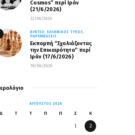
Cosmos” περί Ιράν
(21/6/2026)
22/06/2026
ΒΊΝΤΕΟ,
ΕΛΛΗΝΙΚΌΣ ΤΎΠΟΣ,
ΠΑΡΕΜΒΆΣΕΙΣ
Εκπομπή “Σχολιάζοντας
την Επικαιρότητα” περί
Ιράν (17/6/2026)
18/06/2026
ερολόγιο
ΑΎΓΟΥΣΤΟΣ 2026
Δ
Τ
Τ
Π
Π
Σ
Κ
1
2