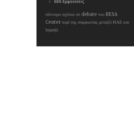
686
Εμφανίσεις
σύντομο σχόλιο σε debate του BESA
Center περί της συμφωνίας μεταξύ ΗΑΕ και
Ισραήλ