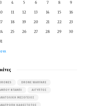
3
4
5
6
7
8
9
10
11
12
13
14
15
16
17
18
19
20
21
22
23
24
25
26
27
28
29
30
31
ΙΟΎΛ
ικέτες
DRONES
DRONE WARFARE
ΆΜΠΟΥ ΝΤΆΜΠΙ
ΑΊΓΥΠΤΟΣ
ΑΝΑΤΟΛΙΚΉ ΜΕΣΌΓΕΙΟΣ
ΑΝΑΤΡΟΠΉ ΚΑΘΕΣΤΏΤΟΣ