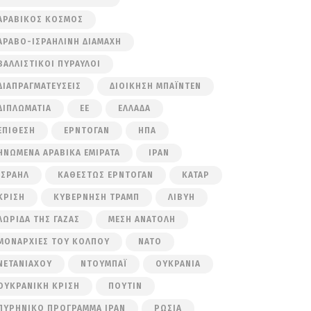
ΑΡΑΒΙΚΌΣ ΚΌΣΜΟΣ
ΑΡΑΒΟ-ΙΣΡΑΗΛΙΝΉ ΔΙΑΜΆΧΗ
ΒΑΛΛΙΣΤΙΚΟΊ ΠΎΡΑΥΛΟΙ
ΔΙΑΠΡΑΓΜΑΤΕΎΣΕΙΣ
ΔΙΟΊΚΗΣΗ ΜΠΆΙΝΤΕΝ
ΔΙΠΛΩΜΑΤΊΑ
ΕΕ
ΕΛΛΆΔΑ
ΕΠΊΘΕΣΗ
ΕΡΝΤΟΓΆΝ
ΗΠΑ
ΗΝΩΜΈΝΑ ΑΡΑΒΙΚΆ ΕΜΙΡΆΤΑ
ΙΡΆΝ
ΙΣΡΑΉΛ
ΚΑΘΕΣΤΏΣ ΕΡΝΤΟΓΆΝ
ΚΑΤΆΡ
ΚΡΊΣΗ
ΚΥΒΈΡΝΗΣΗ ΤΡΑΜΠ
ΛΙΒΎΗ
ΛΩΡΊΔΑ ΤΗΣ ΓΆΖΑΣ
ΜΈΣΗ ΑΝΑΤΟΛΉ
ΜΟΝΑΡΧΊΕΣ ΤΟΥ ΚΌΛΠΟΥ
ΝΑΤΟ
ΝΕΤΑΝΙΆΧΟΥ
ΝΤΟΥΜΠΆΙ
ΟΥΚΡΑΝΊΑ
ΟΥΚΡΑΝΙΚΉ ΚΡΊΣΗ
ΠΟΎΤΙΝ
ΠΥΡΗΝΙΚΌ ΠΡΌΓΡΑΜΜΑ ΙΡΆΝ
ΡΩΣΊΑ