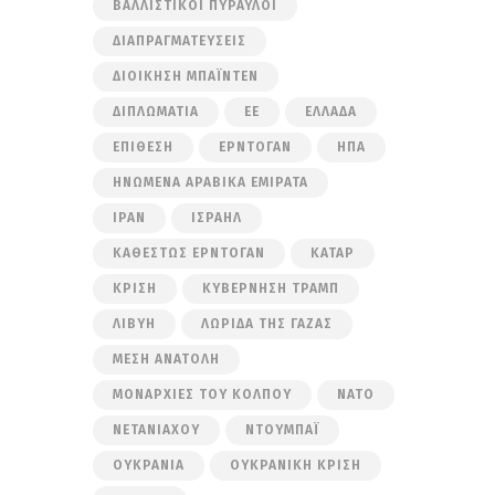
ΒΑΛΛΙΣΤΙΚΟΊ ΠΎΡΑΥΛΟΙ
ΔΙΑΠΡΑΓΜΑΤΕΎΣΕΙΣ
ΔΙΟΊΚΗΣΗ ΜΠΆΙΝΤΕΝ
ΔΙΠΛΩΜΑΤΊΑ
ΕΕ
ΕΛΛΆΔΑ
ΕΠΊΘΕΣΗ
ΕΡΝΤΟΓΆΝ
ΗΠΑ
ΗΝΩΜΈΝΑ ΑΡΑΒΙΚΆ ΕΜΙΡΆΤΑ
ΙΡΆΝ
ΙΣΡΑΉΛ
ΚΑΘΕΣΤΏΣ ΕΡΝΤΟΓΆΝ
ΚΑΤΆΡ
ΚΡΊΣΗ
ΚΥΒΈΡΝΗΣΗ ΤΡΑΜΠ
ΛΙΒΎΗ
ΛΩΡΊΔΑ ΤΗΣ ΓΆΖΑΣ
ΜΈΣΗ ΑΝΑΤΟΛΉ
ΜΟΝΑΡΧΊΕΣ ΤΟΥ ΚΌΛΠΟΥ
ΝΑΤΟ
ΝΕΤΑΝΙΆΧΟΥ
ΝΤΟΥΜΠΆΙ
ΟΥΚΡΑΝΊΑ
ΟΥΚΡΑΝΙΚΉ ΚΡΊΣΗ