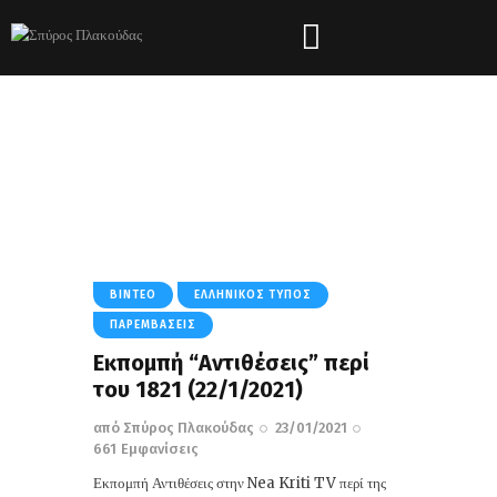
Tag: 1821
HOME
ΌΛΑ ΤΑ ΆΡΘΡΑ
TAG: 1821
ΒΊΝΤΕΟ
ΕΛΛΗΝΙΚΌΣ ΤΎΠΟΣ
ΠΑΡΕΜΒΆΣΕΙΣ
Εκπομπή “Αντιθέσεις” περί
του 1821 (22/1/2021)
από
Σπύρος Πλακούδας
23/01/2021
661
Εμφανίσεις
Εκπομπή Αντιθέσεις στην Nea Kriti TV περί της