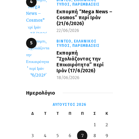
ΒΊΝΤΕΟ,
ΕΛΛΗΝΙΚΌΣ
ΤΎΠΟΣ,
ΠΑΡΕΜΒΆΣΕΙΣ
Eκπομπή “Mega News –
Cosmos” περί Ιράν
(21/6/2026)
22/06/2026
ΒΊΝΤΕΟ,
ΕΛΛΗΝΙΚΌΣ
ΤΎΠΟΣ,
ΠΑΡΕΜΒΆΣΕΙΣ
Εκπομπή
“Σχολιάζοντας την
Επικαιρότητα” περί
Ιράν (17/6/2026)
18/06/2026
Ημερολόγιο
ΑΎΓΟΥΣΤΟΣ 2026
Δ
Τ
Τ
Π
Π
Σ
Κ
1
2
3
4
5
6
7
8
9