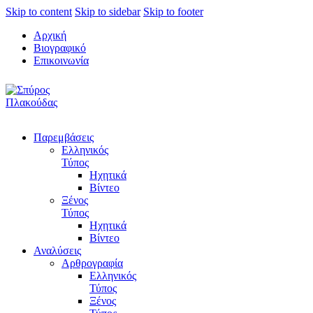
Skip to content
Skip to sidebar
Skip to footer
Αρχική
Βιογραφικό
Επικοινωνία
Παρεμβάσεις
Ελληνικός
Τύπος
Ηχητικά
Βίντεο
Ξένος
Τύπος
Ηχητικά
Βίντεο
Αναλύσεις
Αρθρογραφία
Ελληνικός
Τύπος
Ξένος