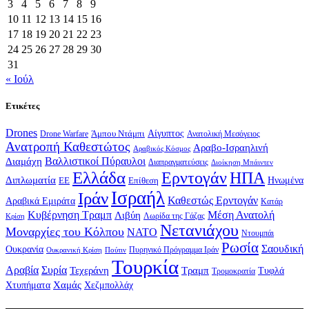
3
4
5
6
7
8
9
10
11
12
13
14
15
16
17
18
19
20
21
22
23
24
25
26
27
28
29
30
31
« Ιούλ
Ετικέτες
Drones
Αίγυπτος
Drone Warfare
Άμπου Ντάμπι
Ανατολική Μεσόγειος
Ανατροπή Καθεστώτος
Αραβο-Ισραηλινή
Αραβικός Κόσμος
Βαλλιστικοί Πύραυλοι
Διαμάχη
Διαπραγματεύσεις
Διοίκηση Μπάιντεν
Ελλάδα
Ερντογάν
ΗΠΑ
Διπλωματία
Επίθεση
Ηνωμένα
ΕΕ
Ισραήλ
Ιράν
Καθεστώς Ερντογάν
Αραβικά Εμιράτα
Κατάρ
Κυβέρνηση Τραμπ
Μέση Ανατολή
Λιβύη
Λωρίδα της Γάζας
Κρίση
Νετανιάχου
Μοναρχίες του Κόλπου
ΝΑΤΟ
Ντουμπάι
Ρωσία
Σαουδική
Ουκρανία
Πυρηνικό Πρόγραμμα Ιράν
Πούτιν
Ουκρανική Κρίση
Τουρκία
Αραβία
Συρία
Τεχεράνη
Τραμπ
Τυφλά
Τρομοκρατία
Χαμάς
Χτυπήματα
Χεζμπολλάχ