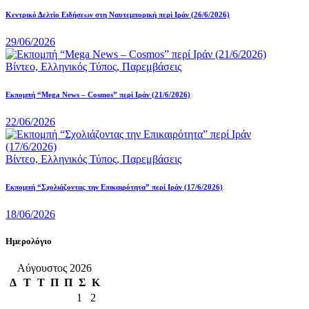
Κεντρικό Δελτίο Ειδήσεων στη Ναυτεμπορική περί Iράν (26/6/2026)
29/06/2026
Βίντεο,
Ελληνικός Τύπος,
Παρεμβάσεις
Eκπομπή “Mega News – Cosmos” περί Ιράν (21/6/2026)
22/06/2026
Βίντεο,
Ελληνικός Τύπος,
Παρεμβάσεις
Εκπομπή “Σχολιάζοντας την Επικαιρότητα” περί Ιράν (17/6/2026)
18/06/2026
Ημερολόγιο
Αύγουστος 2026
Δ
Τ
Τ
Π
Π
Σ
Κ
1
2