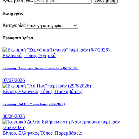
Αναζήτηση για:
Κατηγορίες
Κατηγορίες
Πρόσφατα Άρθρα
Ελληνικός Τύπος,
Ηχητικά
Εκπομπή “Σεμνά και Ταπεινά” περί Ιράν (6/7/2026)
07/07/2026
Βίντεο,
Ελληνικός Τύπος,
Παρεμβάσεις
Εκπομπή “Ad Hoc” περί Iράν (29/6/2026)
30/06/2026
Βίντεο,
Ελληνικός Τύπος,
Παρεμβάσεις