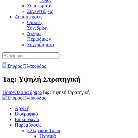
Τύπος
Σημειώματα
Συνεντεύξεις
Δημοσιεύσεις
Ομιλίες
Συνεδρίων
Άρθρα
Περιοδικών
Συγγράμματα
Tag: Υψηλή Στρατηγική
Home
Όλα τα άρθρα
Tag: Υψηλή Στρατηγική
Αρχική
Βιογραφικό
Επικοινωνία
Παρεμβάσεις
Ελληνικός Τύπος
Ηχητικά