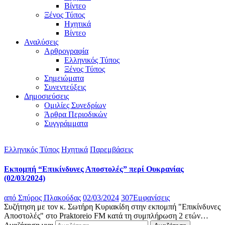
Βίντεο
Ξένος Τύπος
Ηχητικά
Βίντεο
Αναλύσεις
Αρθρογραφία
Ελληνικός Τύπος
Ξένος Τύπος
Σημειώματα
Συνεντεύξεις
Δημοσιεύσεις
Ομιλίες Συνεδρίων
Άρθρα Περιοδικών
Συγγράμματα
Ελληνικός Τύπος
Ηχητικά
Παρεμβάσεις
Εκπομπή “Επικίνδυνες Αποστολές” περί Ουκρανίας
(02/03/2024)
από
Σπύρος Πλακούδας
02/03/2024
307
Εμφανίσεις
Συζήτηση με τον κ. Σωτήρη Κυριακίδη στην εκπομπή "Επικίνδυνες
Αποστολές" στο Praktoreio FM κατά τη συμπλήρωση 2 ετών…