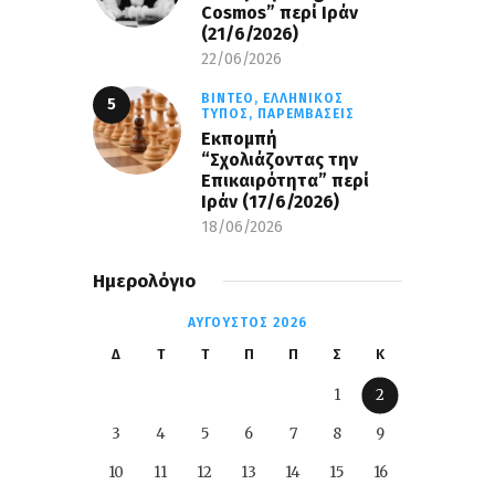
Cosmos” περί Ιράν
(21/6/2026)
22/06/2026
ΒΊΝΤΕΟ,
ΕΛΛΗΝΙΚΌΣ
ΤΎΠΟΣ,
ΠΑΡΕΜΒΆΣΕΙΣ
Εκπομπή
“Σχολιάζοντας την
Επικαιρότητα” περί
Ιράν (17/6/2026)
18/06/2026
Ημερολόγιο
ΑΎΓΟΥΣΤΟΣ 2026
Δ
Τ
Τ
Π
Π
Σ
Κ
1
2
3
4
5
6
7
8
9
10
11
12
13
14
15
16