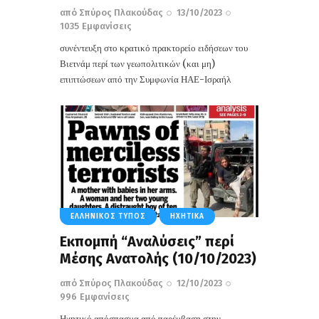
από
Σπύρος Πλακούδας
13/10/2023
1035
Εμφανίσεις
συνέντευξη στο κρατικό πρακτορείο ειδήσεων του
Βιετνάμ περί των γεωπολιτικών (και μη)
επιπτώσεων από την Συμφωνία ΗΑΕ-Ισραήλ
ΕΛΛΗΝΙΚΌΣ ΤΎΠΟΣ
ΗΧΗΤΙΚΆ
Εκπομπή “Αναλύσεις” περί
Μέσης Ανατολής (10/10/2023)
από
Σπύρος Πλακούδας
12/10/2023
996
Εμφανίσεις
Ηχητικό απόσπασμα από παρέμβαση στην