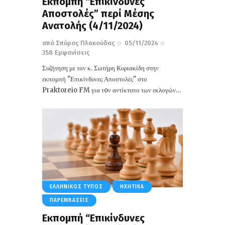
Εκπομπή “Επικίνδυνες
Αποστολές” περί Mέσης
Ανατολής (4/11/2024)
από
Σπύρος Πλακούδας
05/11/2024
358
Εμφανίσεις
Συζήτηση με τον κ. Σωτήρη Κυριακίδη στην
εκπομπή "Επικίνδυνες Αποστολές" στο
Praktoreio FM για τoν αντίκτυπο των εκλογών…
ΕΛΛΗΝΙΚΌΣ ΤΎΠΟΣ
ΗΧΗΤΙΚΆ
ΠΑΡΕΜΒΆΣΕΙΣ
Εκπομπή “Επικίνδυνες