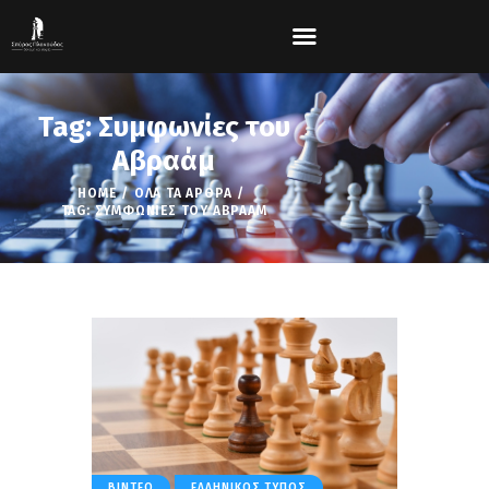
Tag: Συμφωνίες του
Αβραάμ
HOME
ΌΛΑ ΤΑ ΆΡΘΡΑ
TAG: ΣΥΜΦΩΝΊΕΣ ΤΟΥ ΑΒΡΑΆΜ
ΒΊΝΤΕΟ
ΕΛΛΗΝΙΚΌΣ ΤΎΠΟΣ