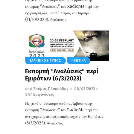
εκπομπή "Αναλύσεις" του RadioMe περί των
εχθροπραξιών μεταξύ Χαμάς και Ισραήλ
(11/10/2023). Αναλύσεις
ΕΛΛΗΝΙΚΌΣ ΤΎΠΟΣ
ΗΧΗΤΙΚΆ
Εκπομπή “Αναλύσεις” περί
Eμιράτων (6/3/2023)
από
Σπύρος Πλακούδας
08/03/2023
847
Εμφανίσεις
Ηχητικό απόσπασμα από παρέμβαση στην
εκπομπή "Αναλύσεις" του RadioMe περί της
ανερχόμενης περιφερειακής ισχύος των Εμιράτων
(6/3/2023). Αναλύσεις