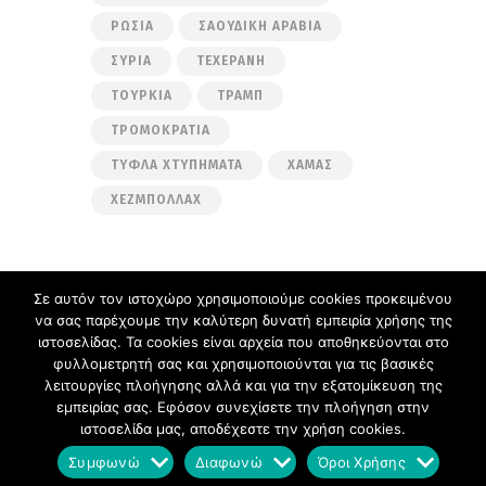
ΡΩΣΊΑ
ΣΑΟΥΔΙΚΉ ΑΡΑΒΊΑ
ΣΥΡΊΑ
ΤΕΧΕΡΆΝΗ
ΤΟΥΡΚΊΑ
ΤΡΑΜΠ
ΤΡΟΜΟΚΡΑΤΊΑ
ΤΥΦΛΆ ΧΤΥΠΉΜΑΤΑ
ΧΑΜΆΣ
ΧΕΖΜΠΟΛΛΆΧ
Σε αυτόν τον ιστοχώρο χρησιμοποιούμε cookies προκειμένου
να σας παρέχουμε την καλύτερη δυνατή εμπειρία χρήσης της
Ακολουθήστε μας στα μέσα κοινωνικής
ιστοσελίδας. Τα cookies είναι αρχεία που αποθηκεύονται στο
δικτύωσης
φυλλομετρητή σας και χρησιμοποιούνται για τις βασικές
Facebook
Twitter
λειτουργίες πλοήγησης αλλά και για την εξατομίκευση της
εμπειρίας σας. Εφόσον συνεχίσετε την πλοήγηση στην
ιστοσελίδα μας, αποδέχεστε την χρήση cookies.
Σπύρος Πλακούδας
Ιστολόγιο © 2026. All
Συμφωνώ
Διαφωνώ
Όροι Χρήσης
Rights Reserved.