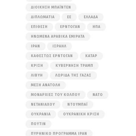
ΔΙΟΊΚΗΣΗ ΜΠΆΙΝΤΕΝ
ΔΙΠΛΩΜΑΤΊΑ
ΕΕ
ΕΛΛΆΔΑ
ΕΠΊΘΕΣΗ
ΕΡΝΤΟΓΆΝ
ΗΠΑ
ΗΝΩΜΈΝΑ ΑΡΑΒΙΚΆ ΕΜΙΡΆΤΑ
ΙΡΆΝ
ΙΣΡΑΉΛ
ΚΑΘΕΣΤΏΣ ΕΡΝΤΟΓΆΝ
ΚΑΤΆΡ
ΚΡΊΣΗ
ΚΥΒΈΡΝΗΣΗ ΤΡΑΜΠ
ΛΙΒΎΗ
ΛΩΡΊΔΑ ΤΗΣ ΓΆΖΑΣ
ΜΈΣΗ ΑΝΑΤΟΛΉ
ΜΟΝΑΡΧΊΕΣ ΤΟΥ ΚΌΛΠΟΥ
ΝΑΤΟ
ΝΕΤΑΝΙΆΧΟΥ
ΝΤΟΥΜΠΆΙ
ΟΥΚΡΑΝΊΑ
ΟΥΚΡΑΝΙΚΉ ΚΡΊΣΗ
ΠΟΎΤΙΝ
ΠΥΡΗΝΙΚΌ ΠΡΌΓΡΑΜΜΑ ΙΡΆΝ