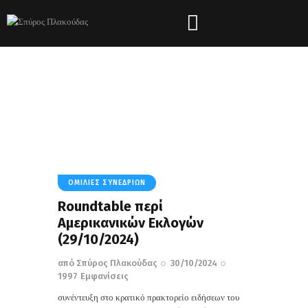
Tag: Σταυροδρόμι
HOME
ΌΛΑ ΤΑ ΆΡΘΡΑ
TAG: ΣΤΑΥΡΟΔΡΌΜΙ
ΟΜΙΛΊΕΣ ΣΥΝΕΔΡΊΩΝ
Roundtable περί
Αμερικανικών Εκλογών
(29/10/2024)
από
Σπύρος Πλακούδας
30/10/2024
1997
Εμφανίσεις
συνέντευξη στο κρατικό πρακτορείο ειδήσεων του