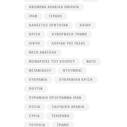
ΗΝΩΜΈΝΑ ΑΡΑΒΙΚΆ ΕΜΙΡΆΤΑ
ΙΡΆΝ
ΙΣΡΑΉΛ
ΚΑΘΕΣΤΏΣ ΕΡΝΤΟΓΆΝ
ΚΑΤΆΡ
ΚΡΊΣΗ
ΚΥΒΈΡΝΗΣΗ ΤΡΑΜΠ
ΛΙΒΎΗ
ΛΩΡΊΔΑ ΤΗΣ ΓΆΖΑΣ
ΜΈΣΗ ΑΝΑΤΟΛΉ
ΜΟΝΑΡΧΊΕΣ ΤΟΥ ΚΌΛΠΟΥ
ΝΑΤΟ
ΝΕΤΑΝΙΆΧΟΥ
ΝΤΟΥΜΠΆΙ
ΟΥΚΡΑΝΊΑ
ΟΥΚΡΑΝΙΚΉ ΚΡΊΣΗ
ΠΟΎΤΙΝ
ΠΥΡΗΝΙΚΌ ΠΡΌΓΡΑΜΜΑ ΙΡΆΝ
ΡΩΣΊΑ
ΣΑΟΥΔΙΚΉ ΑΡΑΒΊΑ
ΣΥΡΊΑ
ΤΕΧΕΡΆΝΗ
ΤΟΥΡΚΊΑ
ΤΡΑΜΠ