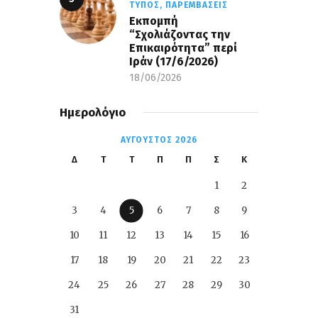
ΤΎΠΟΣ,
ΠΑΡΕΜΒΆΣΕΙΣ
Εκπομπή
“Σχολιάζοντας την
Επικαιρότητα” περί
Ιράν (17/6/2026)
18/06/2026
Ημερολόγιο
ΑΎΓΟΥΣΤΟΣ 2026
Δ
Τ
Τ
Π
Π
Σ
Κ
1
2
3
4
5
6
7
8
9
10
11
12
13
14
15
16
17
18
19
20
21
22
23
24
25
26
27
28
29
30
31