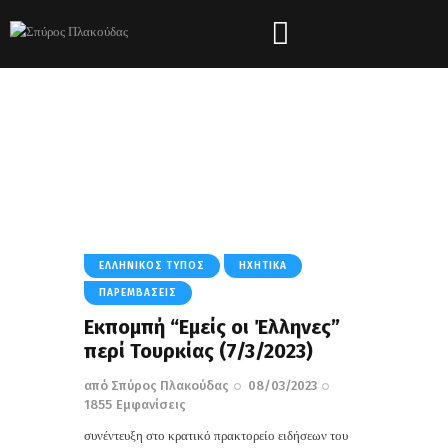
Tag: Σεισμός
HOME
ΌΛΑ ΤΑ ΆΡΘΡΑ
TAG: ΣΕΙΣΜΌΣ
ΕΛΛΗΝΙΚΌΣ ΤΎΠΟΣ
ΗΧΗΤΙΚΆ
ΠΑΡΕΜΒΆΣΕΙΣ
Εκπομπή “Εμείς οι Έλληνες”
περί Τουρκίας (7/3/2023)
από
Σπύρος Πλακούδας
08/03/2023
1855
Εμφανίσεις
συνέντευξη στο κρατικό πρακτορείο ειδήσεων του