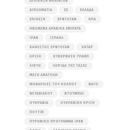
ΔΙΟΊΚΗΣΗ ΜΠΆΙΝΤΕΝ
ΔΙΠΛΩΜΑΤΊΑ
ΕΕ
ΕΛΛΆΔΑ
ΕΠΊΘΕΣΗ
ΕΡΝΤΟΓΆΝ
ΗΠΑ
ΗΝΩΜΈΝΑ ΑΡΑΒΙΚΆ ΕΜΙΡΆΤΑ
ΙΡΆΝ
ΙΣΡΑΉΛ
ΚΑΘΕΣΤΏΣ ΕΡΝΤΟΓΆΝ
ΚΑΤΆΡ
ΚΡΊΣΗ
ΚΥΒΈΡΝΗΣΗ ΤΡΑΜΠ
ΛΙΒΎΗ
ΛΩΡΊΔΑ ΤΗΣ ΓΆΖΑΣ
ΜΈΣΗ ΑΝΑΤΟΛΉ
ΜΟΝΑΡΧΊΕΣ ΤΟΥ ΚΌΛΠΟΥ
ΝΑΤΟ
ΝΕΤΑΝΙΆΧΟΥ
ΝΤΟΥΜΠΆΙ
ΟΥΚΡΑΝΊΑ
ΟΥΚΡΑΝΙΚΉ ΚΡΊΣΗ
ΠΟΎΤΙΝ
ΠΥΡΗΝΙΚΌ ΠΡΌΓΡΑΜΜΑ ΙΡΆΝ