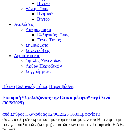
Βίντεο
Ξένος Τύπος
Ηχητικά
Βίντεο
Αναλύσεις
Αρθρογραφία
Ελληνικός Τύπος
Ξένος Τύπος
Σημειώματα
Συνεντεύξεις
Δημοσιεύσεις
Ομιλίες Συνεδρίων
Άρθρα Περιοδικών
Συγγράμματα
Βίντεο
Ελληνικός Τύπος
Παρεμβάσεις
Εκπομπή “Σχολιάζοντας την Επικαιρότητα” περί Σινά
(30/5/2025)
από
Σπύρος Πλακούδας
02/06/2025
1680
Εμφανίσεις
συνέντευξη στο κρατικό πρακτορείο ειδήσεων του Βιετνάμ περί
των γεωπολιτικών (και μη) επιπτώσεων από την Συμφωνία ΗΑΕ-
Ισραήλ