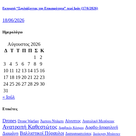
Εκπομπή “Σχολιάζοντας την Επικαιρότητα” περί Ιράν (17/6/2026)
18/06/2026
Ημερολόγιο
Αύγουστος 2026
Δ
Τ
Τ
Π
Π
Σ
Κ
1
2
3
4
5
6
7
8
9
10
11
12
13
14
15
16
17
18
19
20
21
22
23
24
25
26
27
28
29
30
31
« Ιούλ
Ετικέτες
Drones
Αίγυπτος
Drone Warfare
Άμπου Ντάμπι
Ανατολική Μεσόγειος
Ανατροπή Καθεστώτος
Αραβο-Ισραηλινή
Αραβικός Κόσμος
Βαλλιστικοί Πύραυλοι
Διαμάχη
Διαπραγματεύσεις
Διοίκηση Μπάιντεν