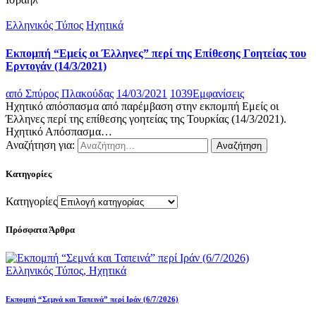
Ελληνικός Τύπος
Ηχητικά
Εκπομπή “Εμείς οι Έλληνες” περί της Επίθεσης Γοητείας του
Ερντογάν (14/3/2021)
από
Σπύρος Πλακούδας
14/03/2021
1039
Εμφανίσεις
Ηχητικό απόσπασμα από παρέμβαση στην εκπομπή Εμείς οι
Έλληνες περί της επίθεσης γοητείας της Τουρκίας (14/3/2021).
Ηχητικό Απόσπασμα…
Αναζήτηση για:
Κατηγορίες
Κατηγορίες
Πρόσφατα Άρθρα
Ελληνικός Τύπος,
Ηχητικά
Εκπομπή “Σεμνά και Ταπεινά” περί Ιράν (6/7/2026)