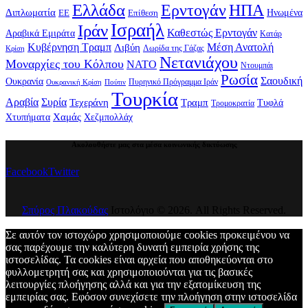
Ελλάδα
Ερντογάν
ΗΠΑ
Διπλωματία
Επίθεση
Ηνωμένα
ΕΕ
Ισραήλ
Ιράν
Καθεστώς Ερντογάν
Αραβικά Εμιράτα
Κατάρ
Κυβέρνηση Τραμπ
Μέση Ανατολή
Λιβύη
Λωρίδα της Γάζας
Κρίση
Νετανιάχου
Μοναρχίες του Κόλπου
ΝΑΤΟ
Ντουμπάι
Ρωσία
Σαουδική
Ουκρανία
Πυρηνικό Πρόγραμμα Ιράν
Πούτιν
Ουκρανική Κρίση
Τουρκία
Αραβία
Συρία
Τεχεράνη
Τραμπ
Τυφλά
Τρομοκρατία
Χαμάς
Χτυπήματα
Χεζμπολλάχ
Ακολουθήστε μας στα μέσα κοινωνικής δικτύωσης
Facebook
Twitter
Σπύρος Πλακούδας
Ιστολόγιο © 2026. All Rights Reserved.
Σε αυτόν τον ιστοχώρο χρησιμοποιούμε cookies προκειμένου να
σας παρέχουμε την καλύτερη δυνατή εμπειρία χρήσης της
ιστοσελίδας. Τα cookies είναι αρχεία που αποθηκεύονται στο
φυλλομετρητή σας και χρησιμοποιούνται για τις βασικές
λειτουργίες πλοήγησης αλλά και για την εξατομίκευση της
εμπειρίας σας. Εφόσον συνεχίσετε την πλοήγηση στην ιστοσελίδα