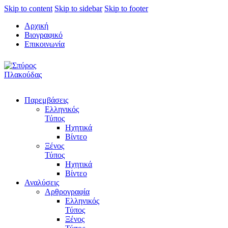
Skip to content
Skip to sidebar
Skip to footer
Αρχική
Βιογραφικό
Επικοινωνία
Παρεμβάσεις
Ελληνικός
Τύπος
Ηχητικά
Βίντεο
Ξένος
Τύπος
Ηχητικά
Βίντεο
Αναλύσεις
Αρθρογραφία
Ελληνικός
Τύπος
Ξένος