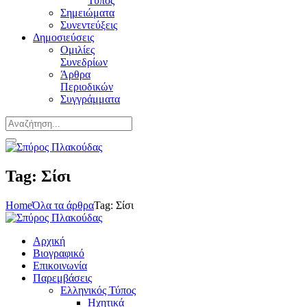
Τύπος
Σημειώματα
Συνεντεύξεις
Δημοσιεύσεις
Ομιλίες
Συνεδρίων
Άρθρα
Περιοδικών
Συγγράμματα
Tag: Σίσι
Home
Όλα τα άρθρα
Tag: Σίσι
Αρχική
Βιογραφικό
Επικοινωνία
Παρεμβάσεις
Ελληνικός Τύπος
Ηχητικά