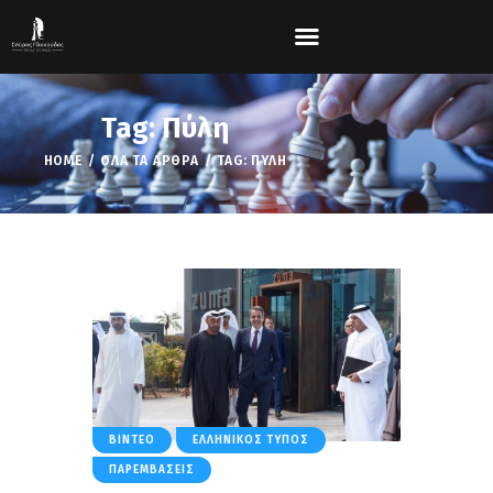
Tag: Πύλη
HOME
ΌΛΑ ΤΑ ΆΡΘΡΑ
TAG: ΠΎΛΗ
ΒΊΝΤΕΟ
ΕΛΛΗΝΙΚΌΣ ΤΎΠΟΣ
ΠΑΡΕΜΒΆΣΕΙΣ