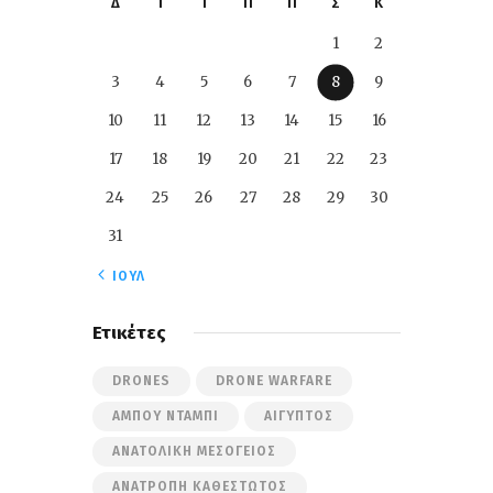
Δ
Τ
Τ
Π
Π
Σ
Κ
1
2
3
4
5
6
7
8
9
10
11
12
13
14
15
16
17
18
19
20
21
22
23
24
25
26
27
28
29
30
31
« ΙΟΎΛ
Ετικέτες
DRONES
DRONE WARFARE
ΆΜΠΟΥ ΝΤΆΜΠΙ
ΑΊΓΥΠΤΟΣ
ΑΝΑΤΟΛΙΚΉ ΜΕΣΌΓΕΙΟΣ
ΑΝΑΤΡΟΠΉ ΚΑΘΕΣΤΏΤΟΣ