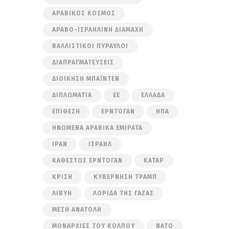
ΑΡΑΒΙΚΌΣ ΚΌΣΜΟΣ
ΑΡΑΒΟ-ΙΣΡΑΗΛΙΝΉ ΔΙΑΜΆΧΗ
ΒΑΛΛΙΣΤΙΚΟΊ ΠΎΡΑΥΛΟΙ
ΔΙΑΠΡΑΓΜΑΤΕΎΣΕΙΣ
ΔΙΟΊΚΗΣΗ ΜΠΆΙΝΤΕΝ
ΔΙΠΛΩΜΑΤΊΑ
ΕΕ
ΕΛΛΆΔΑ
ΕΠΊΘΕΣΗ
ΕΡΝΤΟΓΆΝ
ΗΠΑ
ΗΝΩΜΈΝΑ ΑΡΑΒΙΚΆ ΕΜΙΡΆΤΑ
ΙΡΆΝ
ΙΣΡΑΉΛ
ΚΑΘΕΣΤΏΣ ΕΡΝΤΟΓΆΝ
ΚΑΤΆΡ
ΚΡΊΣΗ
ΚΥΒΈΡΝΗΣΗ ΤΡΑΜΠ
ΛΙΒΎΗ
ΛΩΡΊΔΑ ΤΗΣ ΓΆΖΑΣ
ΜΈΣΗ ΑΝΑΤΟΛΉ
ΜΟΝΑΡΧΊΕΣ ΤΟΥ ΚΌΛΠΟΥ
ΝΑΤΟ