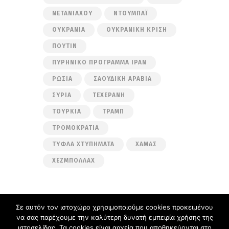
ΝΕΤΑΝΙΆΧΟΥ
ΝΤΟΥΜΠΆΙ
ΟΥΚΡΑΝΊΑ
ΟΥΚΡΑΝΙΚΉ ΚΡΊΣΗ
ΠΟΎΤΙΝ
ΠΥΡΗΝΙΚΌ ΠΡΌΓΡΑΜΜΑ ΙΡΆΝ
ΡΩΣΊΑ
ΣΑΟΥΔΙΚΉ ΑΡΑΒΊΑ
ΣΥΡΊΑ
ΤΕΧΕΡΆΝΗ
ΤΟΥΡΚΊΑ
ΤΡΑΜΠ
ΤΡΟΜΟΚΡΑΤΊΑ
ΤΥΦΛΆ ΧΤΥΠΉΜΑΤΑ
ΧΑΜΆΣ
ΧΕΖΜΠΟΛΛΆΧ
Σε αυτόν τον ιστοχώρο χρησιμοποιούμε cookies προκειμένου
να σας παρέχουμε την καλύτερη δυνατή εμπειρία χρήσης της
Ακολουθήστε μας στα μέσα κοινωνικής
ιστοσελίδας. Τα cookies είναι αρχεία που αποθηκεύονται στο
δικτύωσης