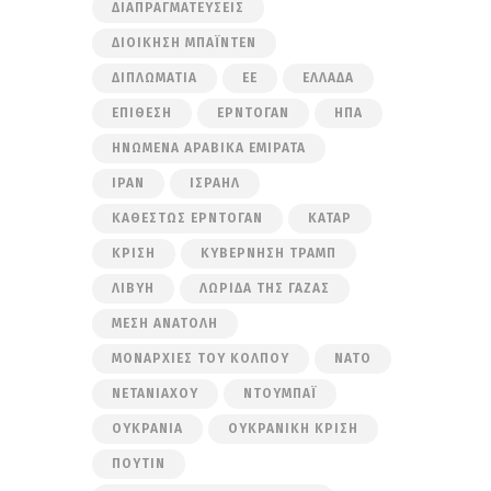
ΔΙΑΠΡΑΓΜΑΤΕΎΣΕΙΣ
ΔΙΟΊΚΗΣΗ ΜΠΆΙΝΤΕΝ
ΔΙΠΛΩΜΑΤΊΑ
ΕΕ
ΕΛΛΆΔΑ
ΕΠΊΘΕΣΗ
ΕΡΝΤΟΓΆΝ
ΗΠΑ
ΗΝΩΜΈΝΑ ΑΡΑΒΙΚΆ ΕΜΙΡΆΤΑ
ΙΡΆΝ
ΙΣΡΑΉΛ
ΚΑΘΕΣΤΏΣ ΕΡΝΤΟΓΆΝ
ΚΑΤΆΡ
ΚΡΊΣΗ
ΚΥΒΈΡΝΗΣΗ ΤΡΑΜΠ
ΛΙΒΎΗ
ΛΩΡΊΔΑ ΤΗΣ ΓΆΖΑΣ
ΜΈΣΗ ΑΝΑΤΟΛΉ
ΜΟΝΑΡΧΊΕΣ ΤΟΥ ΚΌΛΠΟΥ
ΝΑΤΟ
ΝΕΤΑΝΙΆΧΟΥ
ΝΤΟΥΜΠΆΙ
ΟΥΚΡΑΝΊΑ
ΟΥΚΡΑΝΙΚΉ ΚΡΊΣΗ
ΠΟΎΤΙΝ