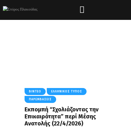
Tag: Πυρηνικό
Πρόγραμμα Ιράν
HOME
ΌΛΑ ΤΑ ΆΡΘΡΑ
TAG: ΠΥΡΗΝΙΚΌ ΠΡΌΓΡΑΜΜΑ ΙΡΆΝ
ΒΊΝΤΕΟ
ΕΛΛΗΝΙΚΌΣ ΤΎΠΟΣ
ΠΑΡΕΜΒΆΣΕΙΣ
Εκπομπή “Σχολιάζοντας την
Επικαιρότητα” περί Μέσης
Ανατολής (22/4/2026)