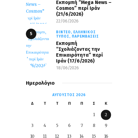
Eκπομπή “Mega News –
Cosmos” περί Ιράν
(21/6/2026)
22/06/2026
ΒΊΝΤΕΟ,
ΕΛΛΗΝΙΚΌΣ
ΤΎΠΟΣ,
ΠΑΡΕΜΒΆΣΕΙΣ
Εκπομπή
“Σχολιάζοντας την
Επικαιρότητα” περί
Ιράν (17/6/2026)
18/06/2026
Ημερολόγιο
ΑΎΓΟΥΣΤΟΣ 2026
Δ
Τ
Τ
Π
Π
Σ
Κ
1
2
3
4
5
6
7
8
9
10
11
12
13
14
15
16