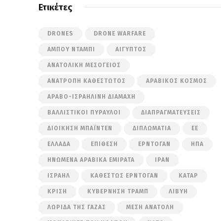
Ετικέτες
DRONES
DRONE WARFARE
ΆΜΠΟΥ ΝΤΆΜΠΙ
ΑΊΓΥΠΤΟΣ
ΑΝΑΤΟΛΙΚΉ ΜΕΣΌΓΕΙΟΣ
ΑΝΑΤΡΟΠΉ ΚΑΘΕΣΤΏΤΟΣ
ΑΡΑΒΙΚΌΣ ΚΌΣΜΟΣ
ΑΡΑΒΟ-ΙΣΡΑΗΛΙΝΉ ΔΙΑΜΆΧΗ
ΒΑΛΛΙΣΤΙΚΟΊ ΠΎΡΑΥΛΟΙ
ΔΙΑΠΡΑΓΜΑΤΕΎΣΕΙΣ
ΔΙΟΊΚΗΣΗ ΜΠΆΙΝΤΕΝ
ΔΙΠΛΩΜΑΤΊΑ
ΕΕ
ΕΛΛΆΔΑ
ΕΠΊΘΕΣΗ
ΕΡΝΤΟΓΆΝ
ΗΠΑ
ΗΝΩΜΈΝΑ ΑΡΑΒΙΚΆ ΕΜΙΡΆΤΑ
ΙΡΆΝ
ΙΣΡΑΉΛ
ΚΑΘΕΣΤΏΣ ΕΡΝΤΟΓΆΝ
ΚΑΤΆΡ
ΚΡΊΣΗ
ΚΥΒΈΡΝΗΣΗ ΤΡΑΜΠ
ΛΙΒΎΗ
ΛΩΡΊΔΑ ΤΗΣ ΓΆΖΑΣ
ΜΈΣΗ ΑΝΑΤΟΛΉ