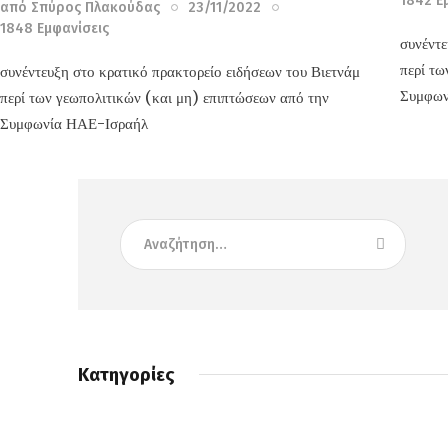
1842
Ε
από
Σπύρος Πλακούδας
23/11/2022
1848
Εμφανίσεις
συνέντε
περί τω
συνέντευξη στο κρατικό πρακτορείο ειδήσεων του Βιετνάμ
Συμφων
περί των γεωπολιτικών (και μη) επιπτώσεων από την
Συμφωνία ΗΑΕ-Ισραήλ
Κατηγορίες