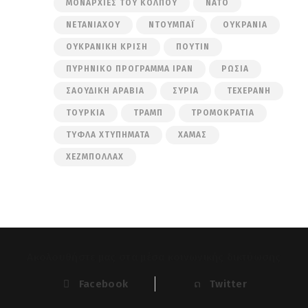
ΜΟΝΑΡΧΊΕΣ ΤΟΥ ΚΌΛΠΟΥ
ΝΑΤΟ
ΝΕΤΑΝΙΆΧΟΥ
ΝΤΟΥΜΠΆΙ
ΟΥΚΡΑΝΊΑ
ΟΥΚΡΑΝΙΚΉ ΚΡΊΣΗ
ΠΟΎΤΙΝ
ΠΥΡΗΝΙΚΌ ΠΡΌΓΡΑΜΜΑ ΙΡΆΝ
ΡΩΣΊΑ
ΣΑΟΥΔΙΚΉ ΑΡΑΒΊΑ
ΣΥΡΊΑ
ΤΕΧΕΡΆΝΗ
ΤΟΥΡΚΊΑ
ΤΡΑΜΠ
ΤΡΟΜΟΚΡΑΤΊΑ
ΤΥΦΛΆ ΧΤΥΠΉΜΑΤΑ
ΧΑΜΆΣ
ΧΕΖΜΠΟΛΛΆΧ
Ακολουθήστε μας στα μέσα κοινωνικής δικτύωσης
Facebook
Twitter