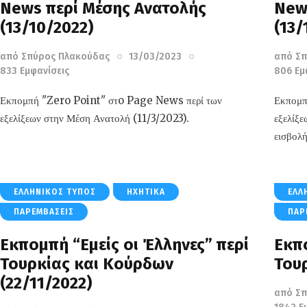
News περί Μέσης Ανατολής
New
(13/10/2022)
(13/
από
Σπύρος Πλακούδας
13/03/2023
από
Σπ
833
Εμφανίσεις
806
Εμ
Εκπομπή "Zero Point" στo Page News περί των
Εκπομπ
εξελίξεων στην Μέση Ανατολή (11/3/2023).
εξελίξε
εισβολ
ΕΛΛΗΝΙΚΌΣ ΤΎΠΟΣ
ΗΧΗΤΙΚΆ
ΕΛΛ
ΠΑΡΕΜΒΆΣΕΙΣ
ΠΑΡ
Εκπομπή “Εμείς οι Έλληνες” περί
Εκπο
Τουρκίας και Κούρδων
Τουρ
(22/11/2022)
από
Σπ