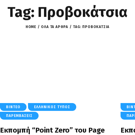
Tag: Προβοκάτσια
HOME
ΌΛΑ ΤΑ ΆΡΘΡΑ
TAG: ΠΡΟΒΟΚΆΤΣΙΑ
ΒΊΝΤΕΟ
ΕΛΛΗΝΙΚΌΣ ΤΎΠΟΣ
ΒΊΝ
ΠΑΡΕΜΒΆΣΕΙΣ
ΠΑΡ
Εκπομπή “Point Zero” του Page
Εκπο