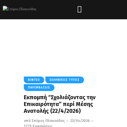
Tag: Πρέσβης των ΗΠΑ
HOME
ΌΛΑ ΤΑ ΆΡΘΡΑ
TAG: ΠΡΈΣΒΗΣ ΤΩΝ ΗΠΑ
ΒΊΝΤΕΟ
ΕΛΛΗΝΙΚΌΣ ΤΎΠΟΣ
ΠΑΡΕΜΒΆΣΕΙΣ
Εκπομπή “Σχολιάζοντας την
Επικαιρότητα” περί Μέσης
Ανατολής (22/4/2026)
από
Σπύρος Πλακούδας
23/04/2026
1775
Εμφανίσεις