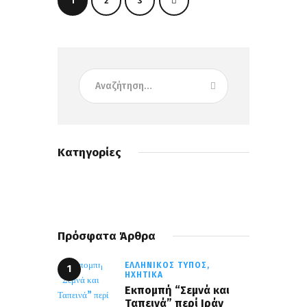
1
>
2
3
Κατηγορίες
Πρόσφατα Άρθρα
ΕΛΛΗΝΙΚΌΣ ΤΎΠΟΣ,
ΗΧΗΤΙΚΆ
Εκπομπή “Σεμνά και
Ταπεινά” περί Ιράν