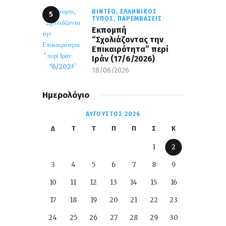
ΒΊΝΤΕΟ,
ΕΛΛΗΝΙΚΌΣ
ΤΎΠΟΣ,
ΠΑΡΕΜΒΆΣΕΙΣ
Εκπομπή
“Σχολιάζοντας την
Επικαιρότητα” περί
Ιράν (17/6/2026)
18/06/2026
Ημερολόγιο
ΑΎΓΟΥΣΤΟΣ 2026
Δ
Τ
Τ
Π
Π
Σ
Κ
1
2
3
4
5
6
7
8
9
10
11
12
13
14
15
16
17
18
19
20
21
22
23
24
25
26
27
28
29
30