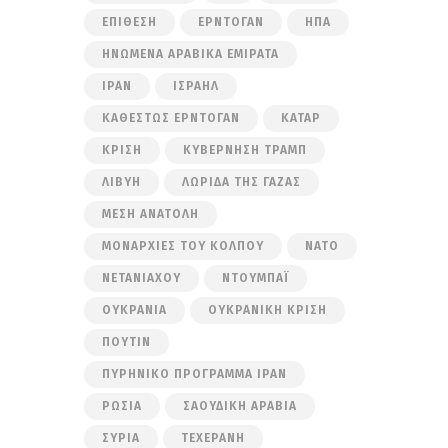
ΕΠΊΘΕΣΗ
ΕΡΝΤΟΓΆΝ
ΗΠΑ
ΗΝΩΜΈΝΑ ΑΡΑΒΙΚΆ ΕΜΙΡΆΤΑ
ΙΡΆΝ
ΙΣΡΑΉΛ
ΚΑΘΕΣΤΏΣ ΕΡΝΤΟΓΆΝ
ΚΑΤΆΡ
ΚΡΊΣΗ
ΚΥΒΈΡΝΗΣΗ ΤΡΑΜΠ
ΛΙΒΎΗ
ΛΩΡΊΔΑ ΤΗΣ ΓΆΖΑΣ
ΜΈΣΗ ΑΝΑΤΟΛΉ
ΜΟΝΑΡΧΊΕΣ ΤΟΥ ΚΌΛΠΟΥ
ΝΑΤΟ
ΝΕΤΑΝΙΆΧΟΥ
ΝΤΟΥΜΠΆΙ
ΟΥΚΡΑΝΊΑ
ΟΥΚΡΑΝΙΚΉ ΚΡΊΣΗ
ΠΟΎΤΙΝ
ΠΥΡΗΝΙΚΌ ΠΡΌΓΡΑΜΜΑ ΙΡΆΝ
ΡΩΣΊΑ
ΣΑΟΥΔΙΚΉ ΑΡΑΒΊΑ
ΣΥΡΊΑ
ΤΕΧΕΡΆΝΗ