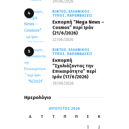
29/06/2026
ΒΊΝΤΕΟ,
ΕΛΛΗΝΙΚΌΣ
ΤΎΠΟΣ,
ΠΑΡΕΜΒΆΣΕΙΣ
Eκπομπή “Mega News –
Cosmos” περί Ιράν
(21/6/2026)
22/06/2026
ΒΊΝΤΕΟ,
ΕΛΛΗΝΙΚΌΣ
ΤΎΠΟΣ,
ΠΑΡΕΜΒΆΣΕΙΣ
Εκπομπή
“Σχολιάζοντας την
Επικαιρότητα” περί
Ιράν (17/6/2026)
18/06/2026
Ημερολόγιο
ΑΎΓΟΥΣΤΟΣ 2026
Δ
Τ
Τ
Π
Π
Σ
Κ
1
2