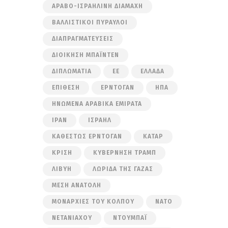
ΑΡΑΒΟ-ΙΣΡΑΗΛΙΝΉ ΔΙΑΜΆΧΗ
ΒΑΛΛΙΣΤΙΚΟΊ ΠΎΡΑΥΛΟΙ
ΔΙΑΠΡΑΓΜΑΤΕΎΣΕΙΣ
ΔΙΟΊΚΗΣΗ ΜΠΆΙΝΤΕΝ
ΔΙΠΛΩΜΑΤΊΑ
ΕΕ
ΕΛΛΆΔΑ
ΕΠΊΘΕΣΗ
ΕΡΝΤΟΓΆΝ
ΗΠΑ
ΗΝΩΜΈΝΑ ΑΡΑΒΙΚΆ ΕΜΙΡΆΤΑ
ΙΡΆΝ
ΙΣΡΑΉΛ
ΚΑΘΕΣΤΏΣ ΕΡΝΤΟΓΆΝ
ΚΑΤΆΡ
ΚΡΊΣΗ
ΚΥΒΈΡΝΗΣΗ ΤΡΑΜΠ
ΛΙΒΎΗ
ΛΩΡΊΔΑ ΤΗΣ ΓΆΖΑΣ
ΜΈΣΗ ΑΝΑΤΟΛΉ
ΜΟΝΑΡΧΊΕΣ ΤΟΥ ΚΌΛΠΟΥ
ΝΑΤΟ
ΝΕΤΑΝΙΆΧΟΥ
ΝΤΟΥΜΠΆΙ