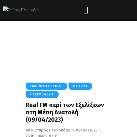
Tag: Πληθωρισμός
HOME
ΌΛΑ ΤΑ ΆΡΘΡΑ
TAG: ΠΛΗΘΩΡΙΣΜΌΣ
ΕΛΛΗΝΙΚΌΣ ΤΎΠΟΣ
ΗΧΗΤΙΚΆ
ΠΑΡΕΜΒΆΣΕΙΣ
Real FM περί των Εξελίξεων
στη Μέση Ανατολή
(09/04/2023)
από
Σπύρος Πλακούδας
09/04/2023
2638
Εμφανίσεις