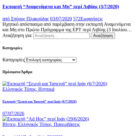
Εκπομπή “Αναμενόμενα και Μη” περί Λιβύης (3/7/2020)
από
Σπύρος Πλακούδας
03/07/2020
572
Εμφανίσεις
Ηχητικό απόσπασμα από παρέμβαση στην εκπομπή Αναμενόμενα
και Μη στο Πρώτο Πρόγραμμα της ΕΡΤ περί Λιβύης (3 Ιουλίου…
Αναζήτηση για:
Κατηγορίες
Κατηγορίες
Πρόσφατα Άρθρα
Ελληνικός Τύπος,
Ηχητικά
Εκπομπή “Σεμνά και Ταπεινά” περί Ιράν (6/7/2026)
07/07/2026
Βίντεο,
Ελληνικός Τύπος,
Παρεμβάσεις