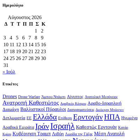
Ημερολόγιο
Αύγουστος 2026
Δ
Τ
Τ
Π
Π
Σ
Κ
1
2
3
4
5
6
7
8
9
10
11
12
13
14
15
16
17
18
19
20
21
22
23
24
25
26
27
28
29
30
31
« Ιούλ
Ετικέτες
Drones
Αίγυπτος
Drone Warfare
Άμπου Ντάμπι
Ανατολική Μεσόγειος
Ανατροπή Καθεστώτος
Αραβο-Ισραηλινή
Αραβικός Κόσμος
Βαλλιστικοί Πύραυλοι
Διαμάχη
Διαπραγματεύσεις
Διοίκηση Μπάιντεν
Ελλάδα
Ερντογάν
ΗΠΑ
Διπλωματία
Επίθεση
Ηνωμένα
ΕΕ
Ισραήλ
Ιράν
Καθεστώς Ερντογάν
Αραβικά Εμιράτα
Κατάρ
Κυβέρνηση Τραμπ
Μέση Ανατολή
Λιβύη
Λωρίδα της Γάζας
Κρίση