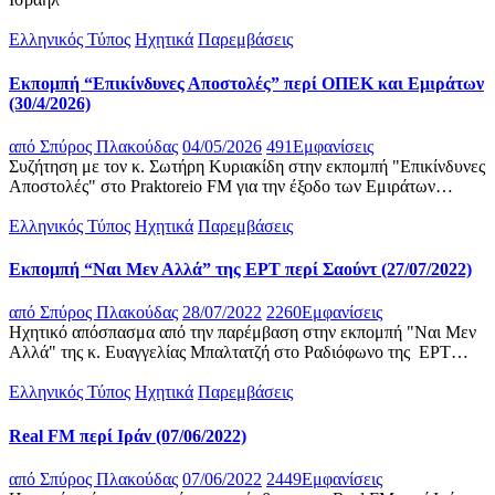
Ελληνικός Τύπος
Ηχητικά
Παρεμβάσεις
Εκπομπή “Επικίνδυνες Αποστολές” περί ΟΠΕΚ και Εμιράτων
(30/4/2026)
από
Σπύρος Πλακούδας
04/05/2026
491
Εμφανίσεις
Συζήτηση με τον κ. Σωτήρη Κυριακίδη στην εκπομπή "Επικίνδυνες
Αποστολές" στο Praktoreio FM για την έξοδο των Εμιράτων…
Ελληνικός Τύπος
Ηχητικά
Παρεμβάσεις
Εκπομπή “Ναι Μεν Αλλά” της ΕΡΤ περί Σαούντ (27/07/2022)
από
Σπύρος Πλακούδας
28/07/2022
2260
Εμφανίσεις
Ηχητικό απόσπασμα από την παρέμβαση στην εκπομπή "Ναι Μεν
Αλλά" της κ. Ευαγγελίας Μπαλτατζή στο Ραδιόφωνο της ΕΡΤ…
Ελληνικός Τύπος
Ηχητικά
Παρεμβάσεις
Real FM περί Ιράν (07/06/2022)
από
Σπύρος Πλακούδας
07/06/2022
2449
Εμφανίσεις