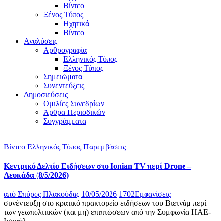
Βίντεο
Ξένος Τύπος
Ηχητικά
Βίντεο
Αναλύσεις
Αρθρογραφία
Ελληνικός Τύπος
Ξένος Τύπος
Σημειώματα
Συνεντεύξεις
Δημοσιεύσεις
Ομιλίες Συνεδρίων
Άρθρα Περιοδικών
Συγγράμματα
Βίντεο
Ελληνικός Τύπος
Παρεμβάσεις
Κεντρικό Δελτίο Ειδήσεων στο Ionian TV περί Drone –
Λευκάδα (8/5/2026)
από
Σπύρος Πλακούδας
10/05/2026
1702
Εμφανίσεις
συνέντευξη στο κρατικό πρακτορείο ειδήσεων του Βιετνάμ περί
των γεωπολιτικών (και μη) επιπτώσεων από την Συμφωνία ΗΑΕ-
Ισραήλ