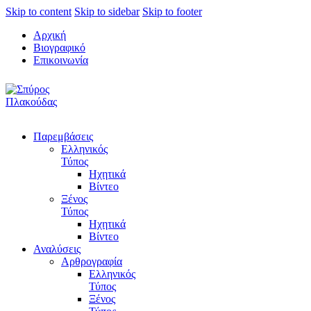
Skip to content
Skip to sidebar
Skip to footer
Αρχική
Βιογραφικό
Επικοινωνία
Παρεμβάσεις
Ελληνικός
Τύπος
Ηχητικά
Βίντεο
Ξένος
Τύπος
Ηχητικά
Βίντεο
Αναλύσεις
Αρθρογραφία
Ελληνικός
Τύπος
Ξένος