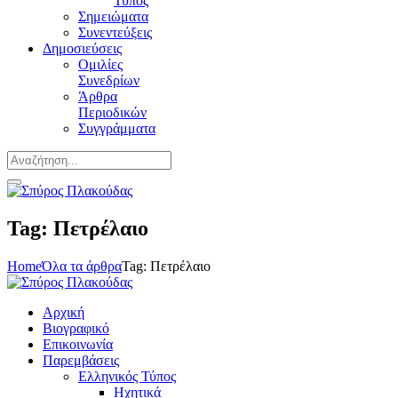
Τύπος
Σημειώματα
Συνεντεύξεις
Δημοσιεύσεις
Ομιλίες
Συνεδρίων
Άρθρα
Περιοδικών
Συγγράμματα
Tag: Πετρέλαιο
Home
Όλα τα άρθρα
Tag: Πετρέλαιο
Αρχική
Βιογραφικό
Επικοινωνία
Παρεμβάσεις
Ελληνικός Τύπος
Ηχητικά