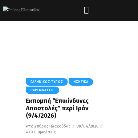
Tag: Νεολαία
HOME
ΌΛΑ ΤΑ ΆΡΘΡΑ
TAG: ΝΕΟΛΑΊΑ
ΕΛΛΗΝΙΚΌΣ ΤΎΠΟΣ
ΗΧΗΤΙΚΆ
ΠΑΡΕΜΒΆΣΕΙΣ
Εκπομπή “Επικίνδυνες
Αποστολές” περί Ιράν
(9/4/2026)
από
Σπύρος Πλακούδας
09/04/2026
470
Εμφανίσεις