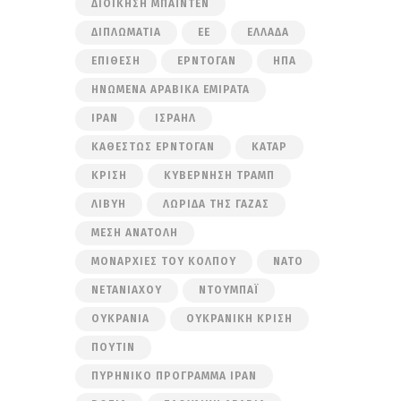
ΔΙΟΊΚΗΣΗ ΜΠΆΙΝΤΕΝ
ΔΙΠΛΩΜΑΤΊΑ
ΕΕ
ΕΛΛΆΔΑ
ΕΠΊΘΕΣΗ
ΕΡΝΤΟΓΆΝ
ΗΠΑ
ΗΝΩΜΈΝΑ ΑΡΑΒΙΚΆ ΕΜΙΡΆΤΑ
ΙΡΆΝ
ΙΣΡΑΉΛ
ΚΑΘΕΣΤΏΣ ΕΡΝΤΟΓΆΝ
ΚΑΤΆΡ
ΚΡΊΣΗ
ΚΥΒΈΡΝΗΣΗ ΤΡΑΜΠ
ΛΙΒΎΗ
ΛΩΡΊΔΑ ΤΗΣ ΓΆΖΑΣ
ΜΈΣΗ ΑΝΑΤΟΛΉ
ΜΟΝΑΡΧΊΕΣ ΤΟΥ ΚΌΛΠΟΥ
ΝΑΤΟ
ΝΕΤΑΝΙΆΧΟΥ
ΝΤΟΥΜΠΆΙ
ΟΥΚΡΑΝΊΑ
ΟΥΚΡΑΝΙΚΉ ΚΡΊΣΗ
ΠΟΎΤΙΝ
ΠΥΡΗΝΙΚΌ ΠΡΌΓΡΑΜΜΑ ΙΡΆΝ