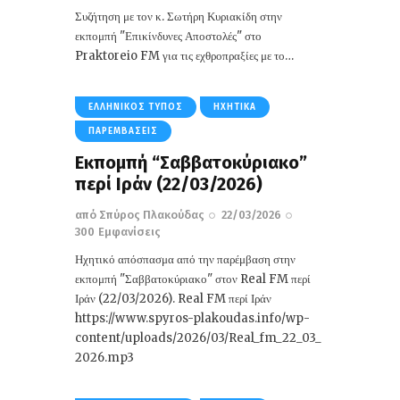
Συζήτηση με τον κ. Σωτήρη Κυριακίδη στην
εκπομπή "Επικίνδυνες Αποστολές" στο
Praktoreio FM για τις εχθροπραξίες με το…
ΕΛΛΗΝΙΚΌΣ ΤΎΠΟΣ
ΗΧΗΤΙΚΆ
ΠΑΡΕΜΒΆΣΕΙΣ
Εκπομπή “Σαββατοκύριακο”
περί Ιράν (22/03/2026)
από
Σπύρος Πλακούδας
22/03/2026
300
Εμφανίσεις
Ηχητικό απόσπασμα από την παρέμβαση στην
εκπομπή "Σαββατοκύριακο" στον Real FM περί
Ιράν (22/03/2026). Real FM περί Ιράν
https://www.spyros-plakoudas.info/wp-
content/uploads/2026/03/Real_fm_22_03_
2026.mp3