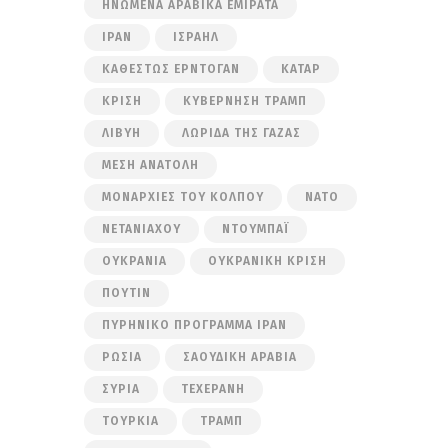
ΗΝΩΜΈΝΑ ΑΡΑΒΙΚΆ ΕΜΙΡΆΤΑ
ΙΡΆΝ
ΙΣΡΑΉΛ
ΚΑΘΕΣΤΏΣ ΕΡΝΤΟΓΆΝ
ΚΑΤΆΡ
ΚΡΊΣΗ
ΚΥΒΈΡΝΗΣΗ ΤΡΑΜΠ
ΛΙΒΎΗ
ΛΩΡΊΔΑ ΤΗΣ ΓΆΖΑΣ
ΜΈΣΗ ΑΝΑΤΟΛΉ
ΜΟΝΑΡΧΊΕΣ ΤΟΥ ΚΌΛΠΟΥ
ΝΑΤΟ
ΝΕΤΑΝΙΆΧΟΥ
ΝΤΟΥΜΠΆΙ
ΟΥΚΡΑΝΊΑ
ΟΥΚΡΑΝΙΚΉ ΚΡΊΣΗ
ΠΟΎΤΙΝ
ΠΥΡΗΝΙΚΌ ΠΡΌΓΡΑΜΜΑ ΙΡΆΝ
ΡΩΣΊΑ
ΣΑΟΥΔΙΚΉ ΑΡΑΒΊΑ
ΣΥΡΊΑ
ΤΕΧΕΡΆΝΗ
ΤΟΥΡΚΊΑ
ΤΡΑΜΠ