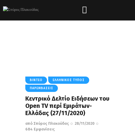
Tag: Μητσοτάκης
HOME
ΌΛΑ ΤΑ ΆΡΘΡΑ
TAG: ΜΗΤΣΟΤΆΚΗΣ
ΒΊΝΤΕΟ
ΕΛΛΗΝΙΚΌΣ ΤΎΠΟΣ
ΠΑΡΕΜΒΆΣΕΙΣ
Κεντρικό Δελτίο Ειδήσεων του
Open TV περί Εμιράτων-
Ελλάδας (27/11/2020)
από
Σπύρος Πλακούδας
28/11/2020
684
Εμφανίσεις