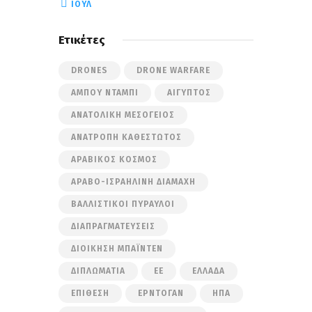
« ΙΟΎΛ
Ετικέτες
DRONES
DRONE WARFARE
ΆΜΠΟΥ ΝΤΆΜΠΙ
ΑΊΓΥΠΤΟΣ
ΑΝΑΤΟΛΙΚΉ ΜΕΣΌΓΕΙΟΣ
ΑΝΑΤΡΟΠΉ ΚΑΘΕΣΤΏΤΟΣ
ΑΡΑΒΙΚΌΣ ΚΌΣΜΟΣ
ΑΡΑΒΟ-ΙΣΡΑΗΛΙΝΉ ΔΙΑΜΆΧΗ
ΒΑΛΛΙΣΤΙΚΟΊ ΠΎΡΑΥΛΟΙ
ΔΙΑΠΡΑΓΜΑΤΕΎΣΕΙΣ
ΔΙΟΊΚΗΣΗ ΜΠΆΙΝΤΕΝ
ΔΙΠΛΩΜΑΤΊΑ
ΕΕ
ΕΛΛΆΔΑ
ΕΠΊΘΕΣΗ
ΕΡΝΤΟΓΆΝ
ΗΠΑ