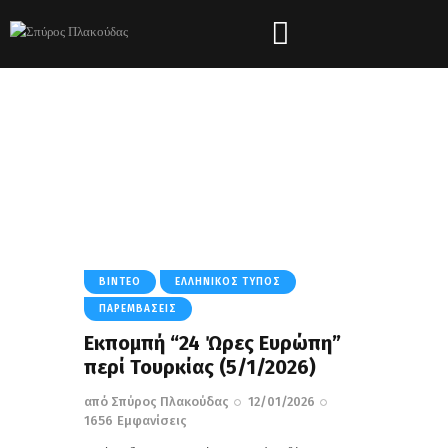
Tag: Μετανάστευση
HOME
ΌΛΑ ΤΑ ΆΡΘΡΑ
TAG: ΜΕΤΑΝΆΣΤΕΥΣΗ
ΒΊΝΤΕΟ
ΕΛΛΗΝΙΚΌΣ ΤΎΠΟΣ
ΠΑΡΕΜΒΆΣΕΙΣ
Εκπομπή “24 Ώρες Ευρώπη”
περί Τουρκίας (5/1/2026)
από
Σπύρος Πλακούδας
12/01/2026
1656
Εμφανίσεις