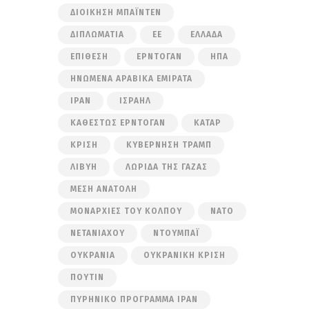
ΔΙΟΊΚΗΣΗ ΜΠΆΙΝΤΕΝ
ΔΙΠΛΩΜΑΤΊΑ
ΕΕ
ΕΛΛΆΔΑ
ΕΠΊΘΕΣΗ
ΕΡΝΤΟΓΆΝ
ΗΠΑ
ΗΝΩΜΈΝΑ ΑΡΑΒΙΚΆ ΕΜΙΡΆΤΑ
ΙΡΆΝ
ΙΣΡΑΉΛ
ΚΑΘΕΣΤΏΣ ΕΡΝΤΟΓΆΝ
ΚΑΤΆΡ
ΚΡΊΣΗ
ΚΥΒΈΡΝΗΣΗ ΤΡΑΜΠ
ΛΙΒΎΗ
ΛΩΡΊΔΑ ΤΗΣ ΓΆΖΑΣ
ΜΈΣΗ ΑΝΑΤΟΛΉ
ΜΟΝΑΡΧΊΕΣ ΤΟΥ ΚΌΛΠΟΥ
ΝΑΤΟ
ΝΕΤΑΝΙΆΧΟΥ
ΝΤΟΥΜΠΆΙ
ΟΥΚΡΑΝΊΑ
ΟΥΚΡΑΝΙΚΉ ΚΡΊΣΗ
ΠΟΎΤΙΝ
ΠΥΡΗΝΙΚΌ ΠΡΌΓΡΑΜΜΑ ΙΡΆΝ