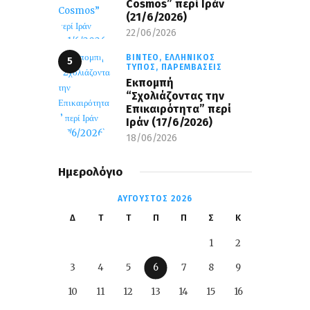
Cosmos” περί Ιράν
(21/6/2026)
22/06/2026
ΒΊΝΤΕΟ,
ΕΛΛΗΝΙΚΌΣ
ΤΎΠΟΣ,
ΠΑΡΕΜΒΆΣΕΙΣ
Εκπομπή
“Σχολιάζοντας την
Επικαιρότητα” περί
Ιράν (17/6/2026)
18/06/2026
Ημερολόγιο
ΑΎΓΟΥΣΤΟΣ 2026
Δ
Τ
Τ
Π
Π
Σ
Κ
1
2
3
4
5
6
7
8
9
10
11
12
13
14
15
16