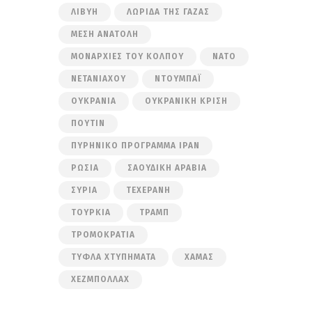
ΛΙΒΎΗ
ΛΩΡΊΔΑ ΤΗΣ ΓΆΖΑΣ
ΜΈΣΗ ΑΝΑΤΟΛΉ
ΜΟΝΑΡΧΊΕΣ ΤΟΥ ΚΌΛΠΟΥ
ΝΑΤΟ
ΝΕΤΑΝΙΆΧΟΥ
ΝΤΟΥΜΠΆΙ
ΟΥΚΡΑΝΊΑ
ΟΥΚΡΑΝΙΚΉ ΚΡΊΣΗ
ΠΟΎΤΙΝ
ΠΥΡΗΝΙΚΌ ΠΡΌΓΡΑΜΜΑ ΙΡΆΝ
ΡΩΣΊΑ
ΣΑΟΥΔΙΚΉ ΑΡΑΒΊΑ
ΣΥΡΊΑ
ΤΕΧΕΡΆΝΗ
ΤΟΥΡΚΊΑ
ΤΡΑΜΠ
ΤΡΟΜΟΚΡΑΤΊΑ
ΤΥΦΛΆ ΧΤΥΠΉΜΑΤΑ
ΧΑΜΆΣ
ΧΕΖΜΠΟΛΛΆΧ