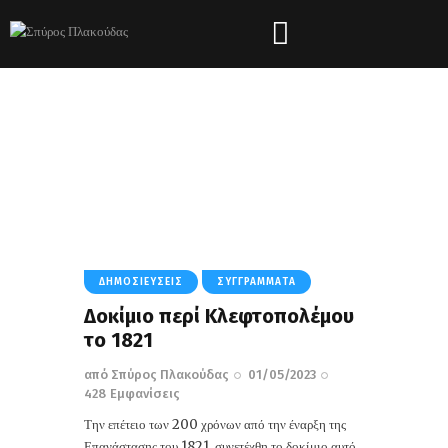
Tag: Μεγάλες Δυνάμεις
HOME
ΌΛΑ ΤΑ ΆΡΘΡΑ
TAG: ΜΕΓΆΛΕΣ ΔΥΝΆΜΕΙΣ
ΔΗΜΟΣΙΕΎΣΕΙΣ
ΣΥΓΓΡΆΜΜΑΤΑ
Δοκίμιο περί Κλεφτοπολέμου
το 1821
από
Σπύρος Πλακούδας
01/05/2023
428
Εμφανίσεις
Την επέτειο των 200 χρόνων από την έναρξη της
Επανάστασης του 1821, συνετέχθη το δοκίμιο αυτό