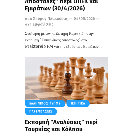
Αποστολές” περί ΟΠΕΚ και
Εμιράτων (30/4/2026)
από
Σπύρος Πλακούδας
04/05/2026
491
Εμφανίσεις
Συζήτηση με τον κ. Σωτήρη Κυριακίδη στην
εκπομπή "Επικίνδυνες Αποστολές" στο
Praktoreio FM για την έξοδο των Εμιράτων…
ΕΛΛΗΝΙΚΌΣ ΤΎΠΟΣ
ΗΧΗΤΙΚΆ
ΠΑΡΕΜΒΆΣΕΙΣ
Eκπομπή “Αναλύσεις” περί
Τουρκίας και Κόλπου