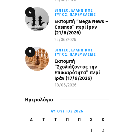
ΒΊΝΤΕΟ,
ΕΛΛΗΝΙΚΌΣ
ΤΎΠΟΣ,
ΠΑΡΕΜΒΆΣΕΙΣ
Eκπομπή “Mega News –
Cosmos” περί Ιράν
(21/6/2026)
22/06/2026
ΒΊΝΤΕΟ,
ΕΛΛΗΝΙΚΌΣ
ΤΎΠΟΣ,
ΠΑΡΕΜΒΆΣΕΙΣ
Εκπομπή
“Σχολιάζοντας την
Επικαιρότητα” περί
Ιράν (17/6/2026)
18/06/2026
Ημερολόγιο
ΑΎΓΟΥΣΤΟΣ 2026
Δ
Τ
Τ
Π
Π
Σ
Κ
1
2