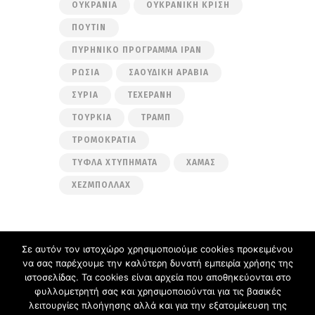
ΟΥΚΡΑΝΊΑ
ΟΥΚΡΑΝΙΚΉ ΚΡΊΣΗ
ΠΟΎΤΙΝ
ΠΥΡΗΝΙΚΌ ΠΡΌΓΡΑΜΜΑ ΙΡΆΝ
ΡΩΣΊΑ
ΣΑΟΥΔΙΚΉ ΑΡΑΒΊΑ
ΣΥΡΊΑ
ΤΕΧΕΡΆΝΗ
ΤΟΥΡΚΊΑ
ΤΡΑΜΠ
ΤΡΟΜΟΚΡΑΤΊΑ
ΤΥΦΛΆ ΧΤΥΠΉΜΑΤΑ
ΧΑΜΆΣ
ΧΕΖΜΠΟΛΛΆΧ
Σε αυτόν τον ιστοχώρο χρησιμοποιούμε cookies προκειμένου
να σας παρέχουμε την καλύτερη δυνατή εμπειρία χρήσης της
Ακολουθήστε μας στα μέσα κοινωνικής
ιστοσελίδας. Τα cookies είναι αρχεία που αποθηκεύονται στο
δικτύωσης
φυλλομετρητή σας και χρησιμοποιούνται για τις βασικές
Facebook
Twitter
λειτουργίες πλοήγησης αλλά και για την εξατομίκευση της