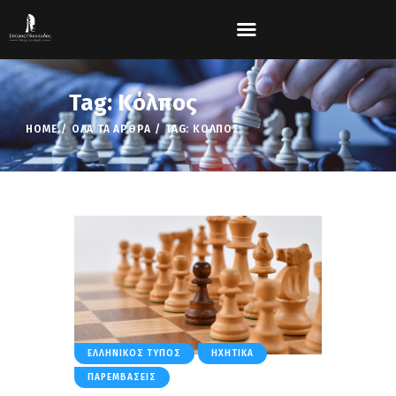
Tag: Κόλπος
HOME
ΌΛΑ ΤΑ ΆΡΘΡΑ
TAG: ΚΌΛΠΟΣ
ΕΛΛΗΝΙΚΌΣ ΤΎΠΟΣ
ΗΧΗΤΙΚΆ
ΠΑΡΕΜΒΆΣΕΙΣ