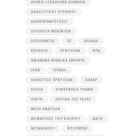
ΑΡΑΒΟ-ΙΣΡΑΗΛΙΝΉ ΔΙΑΜΆΧΗ
ΒΑΛΛΙΣΤΙΚΟΊ ΠΎΡΑΥΛΟΙ
ΔΙΑΠΡΑΓΜΑΤΕΎΣΕΙΣ
ΔΙΟΊΚΗΣΗ ΜΠΆΙΝΤΕΝ
ΔΙΠΛΩΜΑΤΊΑ
ΕΕ
ΕΛΛΆΔΑ
ΕΠΊΘΕΣΗ
ΕΡΝΤΟΓΆΝ
ΗΠΑ
ΗΝΩΜΈΝΑ ΑΡΑΒΙΚΆ ΕΜΙΡΆΤΑ
ΙΡΆΝ
ΙΣΡΑΉΛ
ΚΑΘΕΣΤΏΣ ΕΡΝΤΟΓΆΝ
ΚΑΤΆΡ
ΚΡΊΣΗ
ΚΥΒΈΡΝΗΣΗ ΤΡΑΜΠ
ΛΙΒΎΗ
ΛΩΡΊΔΑ ΤΗΣ ΓΆΖΑΣ
ΜΈΣΗ ΑΝΑΤΟΛΉ
ΜΟΝΑΡΧΊΕΣ ΤΟΥ ΚΌΛΠΟΥ
ΝΑΤΟ
ΝΕΤΑΝΙΆΧΟΥ
ΝΤΟΥΜΠΆΙ