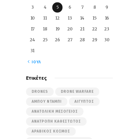
3
4
5
6
7
8
9
10
11
12
13
14
15
16
17
18
19
20
21
22
23
24
25
26
27
28
29
30
31
« ΙΟΎΛ
Ετικέτες
DRONES
DRONE WARFARE
ΆΜΠΟΥ ΝΤΆΜΠΙ
ΑΊΓΥΠΤΟΣ
ΑΝΑΤΟΛΙΚΉ ΜΕΣΌΓΕΙΟΣ
ΑΝΑΤΡΟΠΉ ΚΑΘΕΣΤΏΤΟΣ
ΑΡΑΒΙΚΌΣ ΚΌΣΜΟΣ