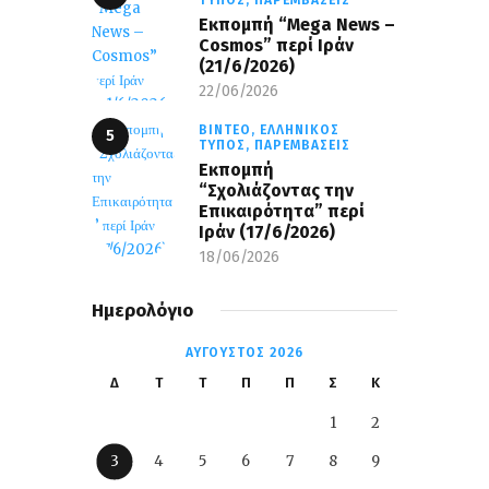
Eκπομπή “Mega News –
Cosmos” περί Ιράν
(21/6/2026)
22/06/2026
ΒΊΝΤΕΟ,
ΕΛΛΗΝΙΚΌΣ
ΤΎΠΟΣ,
ΠΑΡΕΜΒΆΣΕΙΣ
Εκπομπή
“Σχολιάζοντας την
Επικαιρότητα” περί
Ιράν (17/6/2026)
18/06/2026
Ημερολόγιο
ΑΎΓΟΥΣΤΟΣ 2026
Δ
Τ
Τ
Π
Π
Σ
Κ
1
2
3
4
5
6
7
8
9