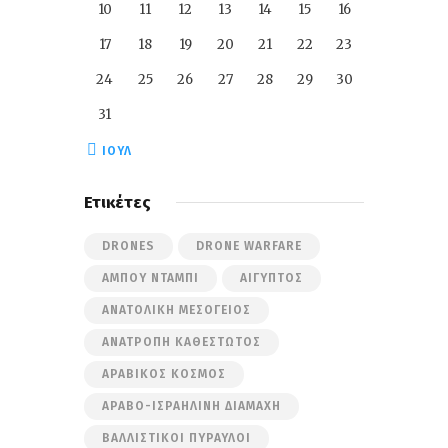
10
11
12
13
14
15
16
17
18
19
20
21
22
23
24
25
26
27
28
29
30
31
« ΙΟΎΛ
Ετικέτες
DRONES
DRONE WARFARE
ΆΜΠΟΥ ΝΤΆΜΠΙ
ΑΊΓΥΠΤΟΣ
ΑΝΑΤΟΛΙΚΉ ΜΕΣΌΓΕΙΟΣ
ΑΝΑΤΡΟΠΉ ΚΑΘΕΣΤΏΤΟΣ
ΑΡΑΒΙΚΌΣ ΚΌΣΜΟΣ
ΑΡΑΒΟ-ΙΣΡΑΗΛΙΝΉ ΔΙΑΜΆΧΗ
ΒΑΛΛΙΣΤΙΚΟΊ ΠΎΡΑΥΛΟΙ