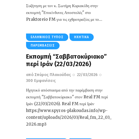
Συζήτηση με τον κ. Σωτήρη Κυριακίδη στην
εκπομπή "Επικίνδυνες Αποστολές" στο
Praktoreio FM για τις εχθροπραξίες με το…
ΕΛΛΗΝΙΚΌΣ ΤΎΠΟΣ
ΗΧΗΤΙΚΆ
ΠΑΡΕΜΒΆΣΕΙΣ
Εκπομπή “Σαββατοκύριακο”
περί Ιράν (22/03/2026)
από
Σπύρος Πλακούδας
22/03/2026
300
Εμφανίσεις
Ηχητικό απόσπασμα από την παρέμβαση στην
εκπομπή "Σαββατοκύριακο" στον Real FM περί
Ιράν (22/03/2026). Real FM περί Ιράν
https://www.spyros-plakoudas.info/wp-
content/uploads/2026/03/Real_fm_22_03_
2026.mp3