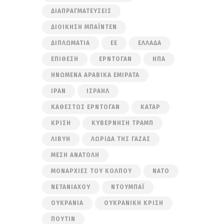
ΔΙΑΠΡΑΓΜΑΤΕΎΣΕΙΣ
ΔΙΟΊΚΗΣΗ ΜΠΆΙΝΤΕΝ
ΔΙΠΛΩΜΑΤΊΑ
ΕΕ
ΕΛΛΆΔΑ
ΕΠΊΘΕΣΗ
ΕΡΝΤΟΓΆΝ
ΗΠΑ
ΗΝΩΜΈΝΑ ΑΡΑΒΙΚΆ ΕΜΙΡΆΤΑ
ΙΡΆΝ
ΙΣΡΑΉΛ
ΚΑΘΕΣΤΏΣ ΕΡΝΤΟΓΆΝ
ΚΑΤΆΡ
ΚΡΊΣΗ
ΚΥΒΈΡΝΗΣΗ ΤΡΑΜΠ
ΛΙΒΎΗ
ΛΩΡΊΔΑ ΤΗΣ ΓΆΖΑΣ
ΜΈΣΗ ΑΝΑΤΟΛΉ
ΜΟΝΑΡΧΊΕΣ ΤΟΥ ΚΌΛΠΟΥ
ΝΑΤΟ
ΝΕΤΑΝΙΆΧΟΥ
ΝΤΟΥΜΠΆΙ
ΟΥΚΡΑΝΊΑ
ΟΥΚΡΑΝΙΚΉ ΚΡΊΣΗ
ΠΟΎΤΙΝ