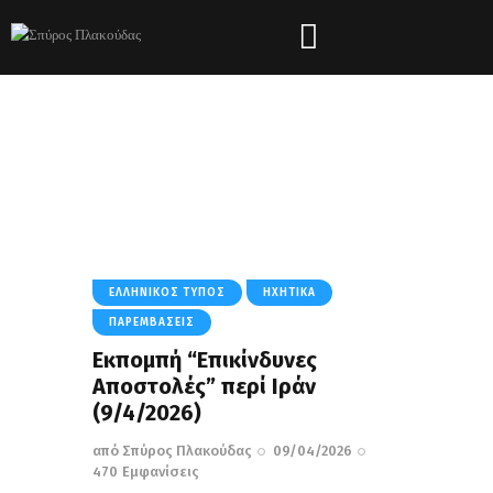
Tag: Κρίση
HOME
ΌΛΑ ΤΑ ΆΡΘΡΑ
TAG: ΚΡΊΣΗ
ΕΛΛΗΝΙΚΌΣ ΤΎΠΟΣ
ΗΧΗΤΙΚΆ
ΠΑΡΕΜΒΆΣΕΙΣ
Εκπομπή “Επικίνδυνες
Αποστολές” περί Ιράν
(9/4/2026)
από
Σπύρος Πλακούδας
09/04/2026
470
Εμφανίσεις