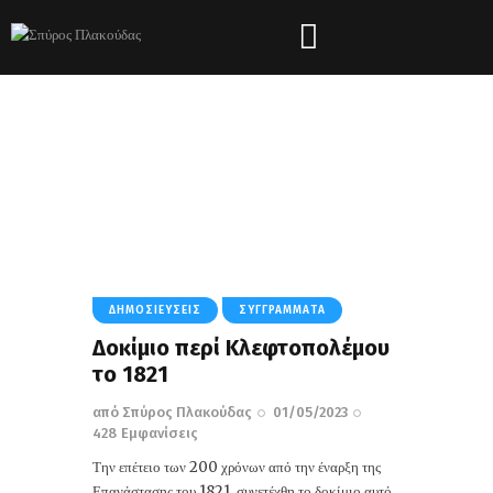
Tag: Κλεφτοπόλεμος
HOME
ΌΛΑ ΤΑ ΆΡΘΡΑ
TAG: ΚΛΕΦΤΟΠΌΛΕΜΟΣ
ΔΗΜΟΣΙΕΎΣΕΙΣ
ΣΥΓΓΡΆΜΜΑΤΑ
Δοκίμιο περί Κλεφτοπολέμου
το 1821
από
Σπύρος Πλακούδας
01/05/2023
428
Εμφανίσεις
Την επέτειο των 200 χρόνων από την έναρξη της
Επανάστασης του 1821, συνετέχθη το δοκίμιο αυτό