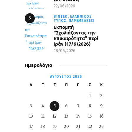
22/06/2026
ΒΊΝΤΕΟ,
ΕΛΛΗΝΙΚΌΣ
ΤΎΠΟΣ,
ΠΑΡΕΜΒΆΣΕΙΣ
Εκπομπή
“Σχολιάζοντας την
Επικαιρότητα” περί
Ιράν (17/6/2026)
18/06/2026
Ημερολόγιο
ΑΎΓΟΥΣΤΟΣ 2026
Δ
Τ
Τ
Π
Π
Σ
Κ
1
2
3
4
5
6
7
8
9
10
11
12
13
14
15
16
17
18
19
20
21
22
23