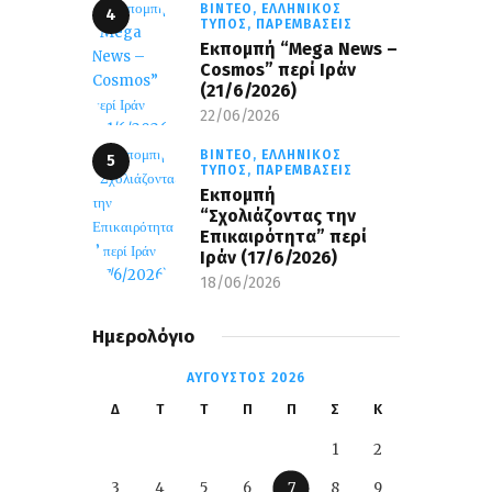
ΒΊΝΤΕΟ,
ΕΛΛΗΝΙΚΌΣ
ΤΎΠΟΣ,
ΠΑΡΕΜΒΆΣΕΙΣ
Eκπομπή “Mega News –
Cosmos” περί Ιράν
(21/6/2026)
22/06/2026
ΒΊΝΤΕΟ,
ΕΛΛΗΝΙΚΌΣ
ΤΎΠΟΣ,
ΠΑΡΕΜΒΆΣΕΙΣ
Εκπομπή
“Σχολιάζοντας την
Επικαιρότητα” περί
Ιράν (17/6/2026)
18/06/2026
Ημερολόγιο
ΑΎΓΟΥΣΤΟΣ 2026
Δ
Τ
Τ
Π
Π
Σ
Κ
1
2
3
4
5
6
7
8
9