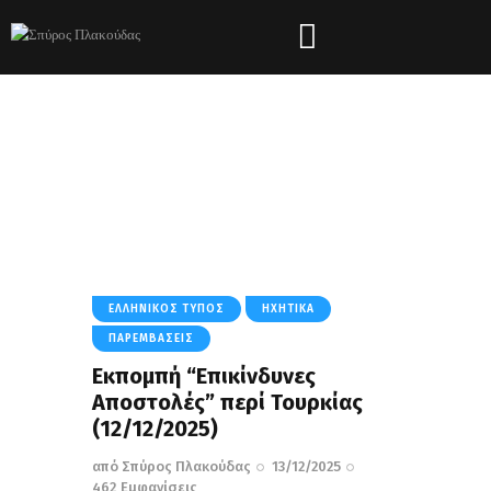
Tag: Καθεστώς Άσαντ
HOME
ΌΛΑ ΤΑ ΆΡΘΡΑ
TAG: ΚΑΘΕΣΤΏΣ ΆΣΑΝΤ
ΕΛΛΗΝΙΚΌΣ ΤΎΠΟΣ
ΗΧΗΤΙΚΆ
ΠΑΡΕΜΒΆΣΕΙΣ
Εκπομπή “Επικίνδυνες
Αποστολές” περί Τουρκίας
(12/12/2025)
από
Σπύρος Πλακούδας
13/12/2025
462
Εμφανίσεις