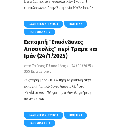
Βιετνάμ περί των γεωπολιτικών (και μη)
επιπτώσεων από την Συμφωνία ΗΑΕ-Ισραήλ
ΕΛΛΗΝΙΚΌΣ ΤΎΠΟΣ
ΗΧΗΤΙΚΆ
ΠΑΡΕΜΒΆΣΕΙΣ
Εκπομπή “Επικίνδυνες
Αποστολές” περί Τραμπ και
Ιράν (24/1/2025)
από
Σπύρος Πλακούδας
24/01/2025
355
Εμφανίσεις
Συζήτηση με τον κ. Σωτήρη Κυριακίδη στην
εκπομπή "Επικίνδυνες Αποστολές" στο
Praktoreio FM για την πιθανολογούμενη
πολιτική του…
ΕΛΛΗΝΙΚΌΣ ΤΎΠΟΣ
ΗΧΗΤΙΚΆ
ΠΑΡΕΜΒΆΣΕΙΣ