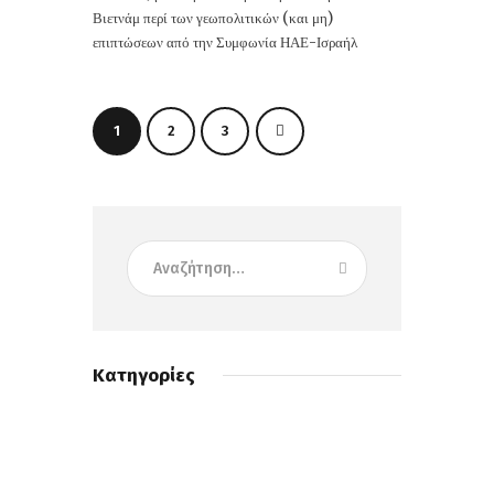
Βιετνάμ περί των γεωπολιτικών (και μη)
επιπτώσεων από την Συμφωνία ΗΑΕ-Ισραήλ
1
>
2
3
Κατηγορίες