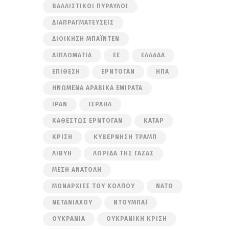
ΒΑΛΛΙΣΤΙΚΟΊ ΠΎΡΑΥΛΟΙ
ΔΙΑΠΡΑΓΜΑΤΕΎΣΕΙΣ
ΔΙΟΊΚΗΣΗ ΜΠΆΙΝΤΕΝ
ΔΙΠΛΩΜΑΤΊΑ
ΕΕ
ΕΛΛΆΔΑ
ΕΠΊΘΕΣΗ
ΕΡΝΤΟΓΆΝ
ΗΠΑ
ΗΝΩΜΈΝΑ ΑΡΑΒΙΚΆ ΕΜΙΡΆΤΑ
ΙΡΆΝ
ΙΣΡΑΉΛ
ΚΑΘΕΣΤΏΣ ΕΡΝΤΟΓΆΝ
ΚΑΤΆΡ
ΚΡΊΣΗ
ΚΥΒΈΡΝΗΣΗ ΤΡΑΜΠ
ΛΙΒΎΗ
ΛΩΡΊΔΑ ΤΗΣ ΓΆΖΑΣ
ΜΈΣΗ ΑΝΑΤΟΛΉ
ΜΟΝΑΡΧΊΕΣ ΤΟΥ ΚΌΛΠΟΥ
ΝΑΤΟ
ΝΕΤΑΝΙΆΧΟΥ
ΝΤΟΥΜΠΆΙ
ΟΥΚΡΑΝΊΑ
ΟΥΚΡΑΝΙΚΉ ΚΡΊΣΗ