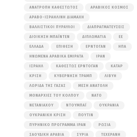
ΑΝΑΤΡΟΠΉ ΚΑΘΕΣΤΏΤΟΣ
ΑΡΑΒΙΚΌΣ ΚΌΣΜΟΣ
ΑΡΑΒΟ-ΙΣΡΑΗΛΙΝΉ ΔΙΑΜΆΧΗ
ΒΑΛΛΙΣΤΙΚΟΊ ΠΎΡΑΥΛΟΙ
ΔΙΑΠΡΑΓΜΑΤΕΎΣΕΙΣ
ΔΙΟΊΚΗΣΗ ΜΠΆΙΝΤΕΝ
ΔΙΠΛΩΜΑΤΊΑ
ΕΕ
ΕΛΛΆΔΑ
ΕΠΊΘΕΣΗ
ΕΡΝΤΟΓΆΝ
ΗΠΑ
ΗΝΩΜΈΝΑ ΑΡΑΒΙΚΆ ΕΜΙΡΆΤΑ
ΙΡΆΝ
ΙΣΡΑΉΛ
ΚΑΘΕΣΤΏΣ ΕΡΝΤΟΓΆΝ
ΚΑΤΆΡ
ΚΡΊΣΗ
ΚΥΒΈΡΝΗΣΗ ΤΡΑΜΠ
ΛΙΒΎΗ
ΛΩΡΊΔΑ ΤΗΣ ΓΆΖΑΣ
ΜΈΣΗ ΑΝΑΤΟΛΉ
ΜΟΝΑΡΧΊΕΣ ΤΟΥ ΚΌΛΠΟΥ
ΝΑΤΟ
ΝΕΤΑΝΙΆΧΟΥ
ΝΤΟΥΜΠΆΙ
ΟΥΚΡΑΝΊΑ
ΟΥΚΡΑΝΙΚΉ ΚΡΊΣΗ
ΠΟΎΤΙΝ
ΠΥΡΗΝΙΚΌ ΠΡΌΓΡΑΜΜΑ ΙΡΆΝ
ΡΩΣΊΑ
ΣΑΟΥΔΙΚΉ ΑΡΑΒΊΑ
ΣΥΡΊΑ
ΤΕΧΕΡΆΝΗ