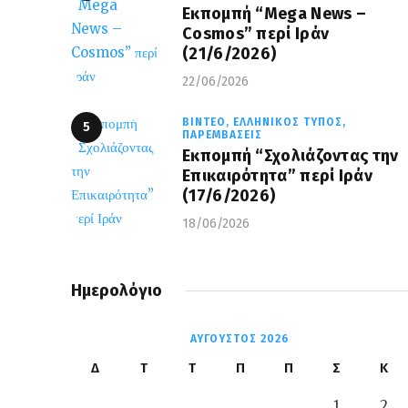
Eκπομπή “Mega News –
Cosmos” περί Ιράν
(21/6/2026)
22/06/2026
ΒΊΝΤΕΟ,
ΕΛΛΗΝΙΚΌΣ ΤΎΠΟΣ,
ΠΑΡΕΜΒΆΣΕΙΣ
Εκπομπή “Σχολιάζοντας την
Επικαιρότητα” περί Ιράν
(17/6/2026)
18/06/2026
Ημερολόγιο
ΑΎΓΟΥΣΤΟΣ 2026
Δ
Τ
Τ
Π
Π
Σ
Κ
1
2