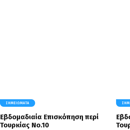
Tag: Ιερουσαλήμ
HOME
ΌΛΑ ΤΑ ΆΡΘΡΑ
TAG: ΙΕΡΟΥΣΑΛΉΜ
ΣΗΜΕΙΏΜΑΤΑ
ΣΗΜ
Εβδομαδιαία Επισκόπηση περί
Εβδ
Τουρκίας Νο.10
Του