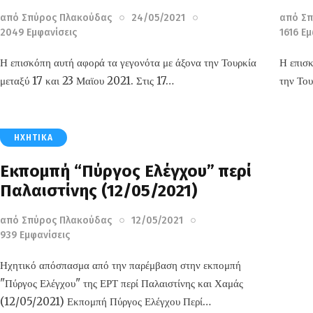
από
Σπύρος Πλακούδας
24/05/2021
από
Σπ
2049
Εμφανίσεις
1616
Εμ
Η επισκόπη αυτή αφορά τα γεγονότα με άξονα την Τουρκία
Η επισ
μεταξύ 17 και 23 Μαϊου 2021. Στις 17…
την Το
ΗΧΗΤΙΚΆ
Εκπομπή “Πύργος Ελέγχου” περί
Παλαιστίνης (12/05/2021)
από
Σπύρος Πλακούδας
12/05/2021
939
Εμφανίσεις
Ηχητικό απόσπασμα από την παρέμβαση στην εκπομπή
"Πύργος Ελέγχου" της ΕΡΤ περί Παλαιστίνης και Χαμάς
(12/05/2021) Εκπομπή Πύργος Ελέγχου Περί…