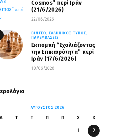
Cosmos” περί Ιράν
(21/6/2026)
22/06/2026
ΒΊΝΤΕΟ,
ΕΛΛΗΝΙΚΌΣ ΤΎΠΟΣ,
ΠΑΡΕΜΒΆΣΕΙΣ
Εκπομπή “Σχολιάζοντας
την Επικαιρότητα” περί
Ιράν (17/6/2026)
18/06/2026
ερολόγιο
ΑΎΓΟΥΣΤΟΣ 2026
Δ
Τ
Τ
Π
Π
Σ
Κ
1
2