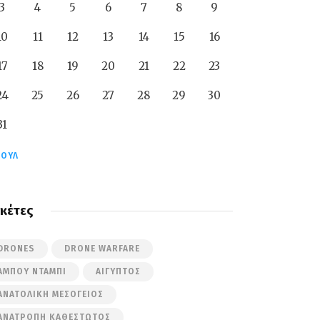
3
4
5
6
7
8
9
10
11
12
13
14
15
16
17
18
19
20
21
22
23
24
25
26
27
28
29
30
31
ΙΟΎΛ
ικέτες
DRONES
DRONE WARFARE
ΆΜΠΟΥ ΝΤΆΜΠΙ
ΑΊΓΥΠΤΟΣ
ΑΝΑΤΟΛΙΚΉ ΜΕΣΌΓΕΙΟΣ
ΑΝΑΤΡΟΠΉ ΚΑΘΕΣΤΏΤΟΣ