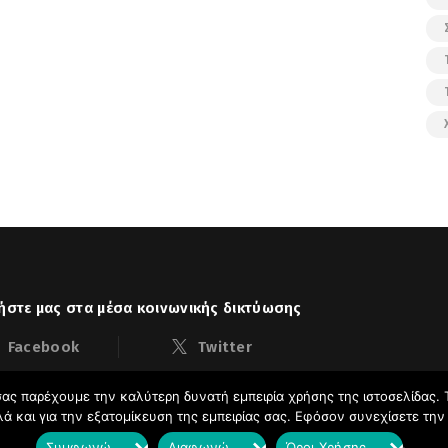
στε μας στα μέσα κοινωνικής δικτύωσης
Facebook
Twitter
ας παρέχουμε την καλύτερη δυνατή εμπειρία χρήσης της ιστοσελίδας. 
λλά και για την εξατομίκευση της εμπειρίας σας. Εφόσον συνεχίσετε τη
ακούδας
Ιστολόγιο © 2026. All Rights Reserved.
Συμφωνώ
Διαφωνώ
Όροι Χρήσης