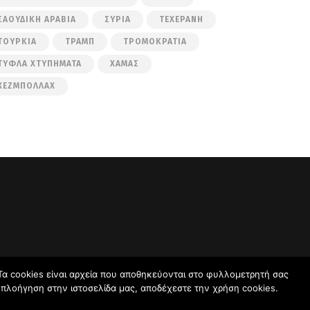
ΣΑΟΥΔΙΚΉ ΑΡΑΒΊΑ
ΣΥΡΊΑ
ΤΕΧΕΡΆΝΗ
ΤΟΥΡΚΊΑ
ΤΡΑΜΠ
ΤΡΟΜΟΚΡΑΤΊΑ
ΤΥΦΛΆ ΧΤΥΠΉΜΑΤΑ
ΧΑΜΆΣ
ΧΕΖΜΠΟΛΛΆΧ
Τα cookies είναι αρχεία που αποθηκεύονται στο φυλλομετρητή σας
ν πλοήγηση στην ιστοσελίδα μας, αποδέχεστε την χρήση cookies.