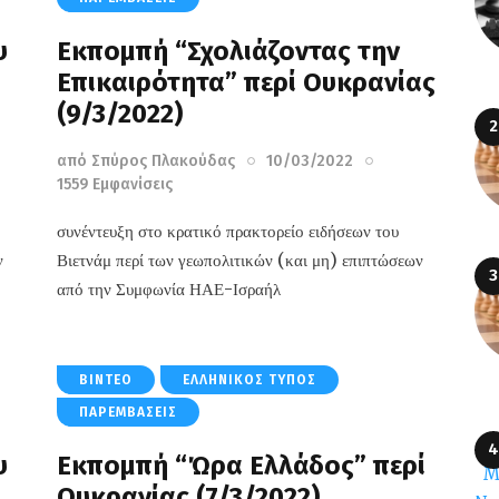
υ
Εκπομπή “Σχολιάζοντας την
Επικαιρότητα” περί Ουκρανίας
(9/3/2022)
από
Σπύρος Πλακούδας
10/03/2022
1559
Εμφανίσεις
συνέντευξη στο κρατικό πρακτορείο ειδήσεων του
ν
Βιετνάμ περί των γεωπολιτικών (και μη) επιπτώσεων
από την Συμφωνία ΗΑΕ-Ισραήλ
ΒΊΝΤΕΟ
ΕΛΛΗΝΙΚΌΣ ΤΎΠΟΣ
ΠΑΡΕΜΒΆΣΕΙΣ
υ
Εκπομπή “Ώρα Ελλάδος” περί
Ουκρανίας (7/3/2022)