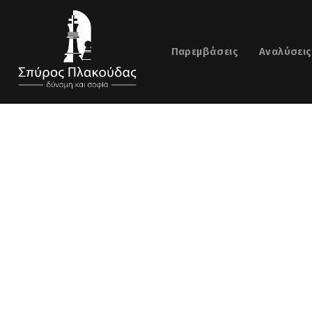
Παρεμβάσεις
Αναλύσεις
ιτήδειος Ουδέτερος
ΌΛΑ ΤΑ ΆΡΘΡΑ
TAG: ΕΠΙΤΉΔΕΙΟΣ ΟΥΔΈΤΕΡΟΣ