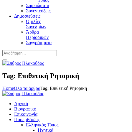
Τύπος
Σημειώματα
Συνεντεύξεις
Δημοσιεύσεις
Ομιλίες
Συνεδρίων
Άρθρα
Περιοδικών
Συγγράμματα
Tag: Επιθετική Ρητορική
Home
Όλα τα άρθρα
Tag: Επιθετική Ρητορική
Αρχική
Βιογραφικό
Επικοινωνία
Παρεμβάσεις
Ελληνικός Τύπος
Ηχητικά