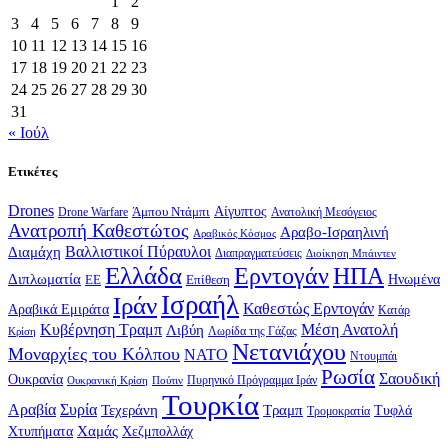
1
2
3
4
5
6
7
8
9
10
11
12
13
14
15
16
17
18
19
20
21
22
23
24
25
26
27
28
29
30
31
« Ιούλ
Ετικέτες
Drones
Αίγυπτος
Drone Warfare
Άμπου Ντάμπι
Ανατολική Μεσόγειος
Ανατροπή Καθεστώτος
Αραβο-Ισραηλινή
Αραβικός Κόσμος
Βαλλιστικοί Πύραυλοι
Διαμάχη
Διαπραγματεύσεις
Διοίκηση Μπάιντεν
Ελλάδα
Ερντογάν
ΗΠΑ
Διπλωματία
Επίθεση
Ηνωμένα
ΕΕ
Ισραήλ
Ιράν
Καθεστώς Ερντογάν
Αραβικά Εμιράτα
Κατάρ
Κυβέρνηση Τραμπ
Μέση Ανατολή
Λιβύη
Λωρίδα της Γάζας
Κρίση
Νετανιάχου
Μοναρχίες του Κόλπου
ΝΑΤΟ
Ντουμπάι
Ρωσία
Σαουδική
Ουκρανία
Πυρηνικό Πρόγραμμα Ιράν
Πούτιν
Ουκρανική Κρίση
Τουρκία
Αραβία
Συρία
Τεχεράνη
Τραμπ
Τυφλά
Τρομοκρατία
Χαμάς
Χτυπήματα
Χεζμπολλάχ