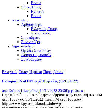
Βίντεο
Ξένος Τύπος
Ηχητικά
Βίντεο
Αναλύσεις
Αρθρογραφία
Ελληνικός Τύπος
Ξένος Τύπος
Σημειώματα
Συνεντεύξεις
Δημοσιεύσεις
Ομιλίες Συνεδρίων
Άρθρα Περιοδικών
Συγγράμματα
Ελληνικός Τύπος
Ηχητικά
Παρεμβάσεις
Εκπομπή Real FM περί Τουρκίας (16/10/2022)
από
Σπύρος Πλακούδας
16/10/2022
2536
Εμφανίσεις
Ηχητικό απόσπασμα από την παρέμβαση στην εκπομπή Real FM
περί Τουρκίας (16/10/2022) Real FM περί Τουρκίας
https://www.spyros-plakoudas.info/wp-
content/uploads/2022/10/Real_fm_2022_10_16.mp3