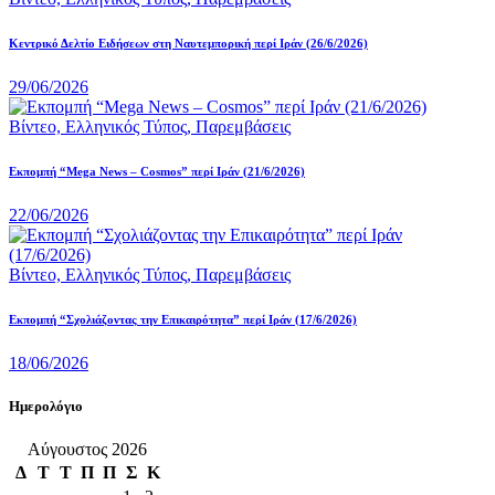
Κεντρικό Δελτίο Ειδήσεων στη Ναυτεμπορική περί Iράν (26/6/2026)
29/06/2026
Βίντεο,
Ελληνικός Τύπος,
Παρεμβάσεις
Eκπομπή “Mega News – Cosmos” περί Ιράν (21/6/2026)
22/06/2026
Βίντεο,
Ελληνικός Τύπος,
Παρεμβάσεις
Εκπομπή “Σχολιάζοντας την Επικαιρότητα” περί Ιράν (17/6/2026)
18/06/2026
Ημερολόγιο
Αύγουστος 2026
Δ
Τ
Τ
Π
Π
Σ
Κ