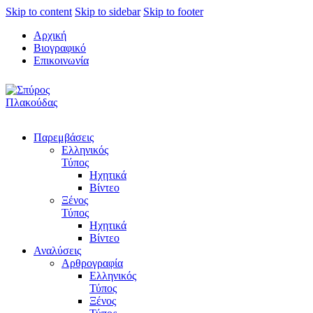
Skip to content
Skip to sidebar
Skip to footer
Αρχική
Βιογραφικό
Επικοινωνία
Παρεμβάσεις
Ελληνικός
Τύπος
Ηχητικά
Βίντεο
Ξένος
Τύπος
Ηχητικά
Βίντεο
Αναλύσεις
Αρθρογραφία
Ελληνικός
Τύπος
Ξένος