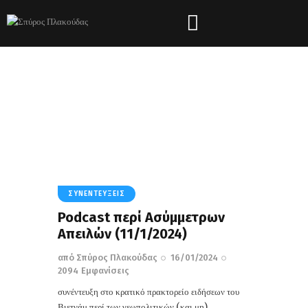
Tag: Ελληνική Ιστορία
HOME
ΌΛΑ ΤΑ ΆΡΘΡΑ
TAG: ΕΛΛΗΝΙΚΉ ΙΣΤΟΡΊΑ
ΣΥΝΕΝΤΕΎΞΕΙΣ
Podcast περί Aσύμμετρων
Απειλών (11/1/2024)
από
Σπύρος Πλακούδας
16/01/2024
2094
Εμφανίσεις
συνέντευξη στο κρατικό πρακτορείο ειδήσεων του
Βιετνάμ περί των γεωπολιτικών (και μη)