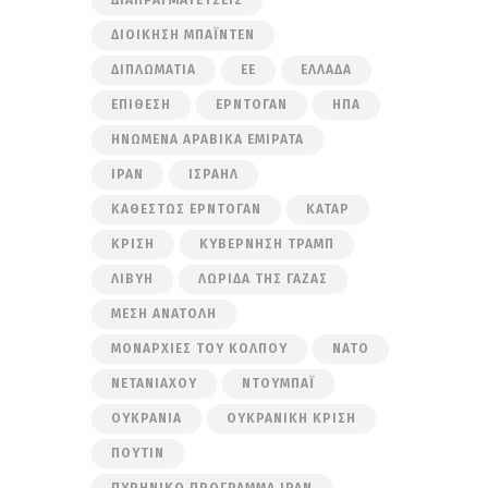
ΔΙΟΊΚΗΣΗ ΜΠΆΙΝΤΕΝ
ΔΙΠΛΩΜΑΤΊΑ
ΕΕ
ΕΛΛΆΔΑ
ΕΠΊΘΕΣΗ
ΕΡΝΤΟΓΆΝ
ΗΠΑ
ΗΝΩΜΈΝΑ ΑΡΑΒΙΚΆ ΕΜΙΡΆΤΑ
ΙΡΆΝ
ΙΣΡΑΉΛ
ΚΑΘΕΣΤΏΣ ΕΡΝΤΟΓΆΝ
ΚΑΤΆΡ
ΚΡΊΣΗ
ΚΥΒΈΡΝΗΣΗ ΤΡΑΜΠ
ΛΙΒΎΗ
ΛΩΡΊΔΑ ΤΗΣ ΓΆΖΑΣ
ΜΈΣΗ ΑΝΑΤΟΛΉ
ΜΟΝΑΡΧΊΕΣ ΤΟΥ ΚΌΛΠΟΥ
ΝΑΤΟ
ΝΕΤΑΝΙΆΧΟΥ
ΝΤΟΥΜΠΆΙ
ΟΥΚΡΑΝΊΑ
ΟΥΚΡΑΝΙΚΉ ΚΡΊΣΗ
ΠΟΎΤΙΝ
ΠΥΡΗΝΙΚΌ ΠΡΌΓΡΑΜΜΑ ΙΡΆΝ