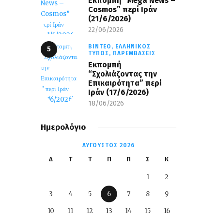
Eκπομπή “Mega News –
Cosmos” περί Ιράν
(21/6/2026)
22/06/2026
ΒΊΝΤΕΟ,
ΕΛΛΗΝΙΚΌΣ
ΤΎΠΟΣ,
ΠΑΡΕΜΒΆΣΕΙΣ
Εκπομπή
“Σχολιάζοντας την
Επικαιρότητα” περί
Ιράν (17/6/2026)
18/06/2026
Ημερολόγιο
ΑΎΓΟΥΣΤΟΣ 2026
Δ
Τ
Τ
Π
Π
Σ
Κ
1
2
3
4
5
6
7
8
9
10
11
12
13
14
15
16