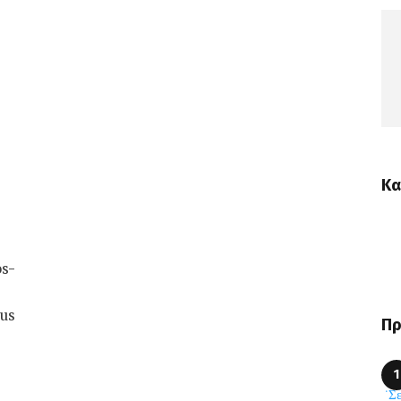
Κα
os-
rus
Πρ