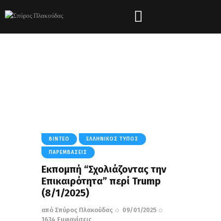
Tag: Δόγμα Μονρόε
HOME
ΌΛΑ ΤΑ ΆΡΘΡΑ
TAG: ΔΌΓΜΑ ΜΟΝΡΌΕ
ΒΊΝΤΕΟ
ΕΛΛΗΝΙΚΌΣ ΤΎΠΟΣ
ΠΑΡΕΜΒΆΣΕΙΣ
Εκπομπή “Σχολιάζοντας την
Επικαιρότητα” περί Trump
(8/1/2025)
από
Σπύρος Πλακούδας
09/01/2025
1634
Εμφανίσεις