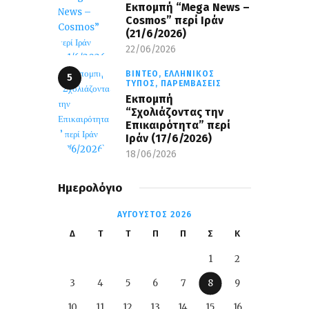
Eκπομπή “Mega News –
Cosmos” περί Ιράν
(21/6/2026)
22/06/2026
ΒΊΝΤΕΟ,
ΕΛΛΗΝΙΚΌΣ
ΤΎΠΟΣ,
ΠΑΡΕΜΒΆΣΕΙΣ
Εκπομπή
“Σχολιάζοντας την
Επικαιρότητα” περί
Ιράν (17/6/2026)
18/06/2026
Ημερολόγιο
ΑΎΓΟΥΣΤΟΣ 2026
Δ
Τ
Τ
Π
Π
Σ
Κ
1
2
3
4
5
6
7
8
9
10
11
12
13
14
15
16