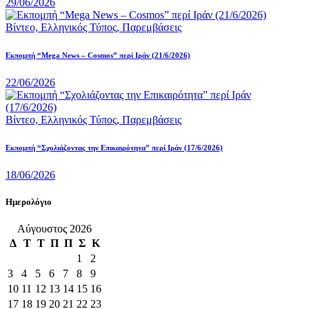
29/06/2026
Βίντεο,
Ελληνικός Τύπος,
Παρεμβάσεις
Eκπομπή “Mega News – Cosmos” περί Ιράν (21/6/2026)
22/06/2026
Βίντεο,
Ελληνικός Τύπος,
Παρεμβάσεις
Εκπομπή “Σχολιάζοντας την Επικαιρότητα” περί Ιράν (17/6/2026)
18/06/2026
Ημερολόγιο
Αύγουστος 2026
Δ
Τ
Τ
Π
Π
Σ
Κ
1
2
3
4
5
6
7
8
9
10
11
12
13
14
15
16
17
18
19
20
21
22
23