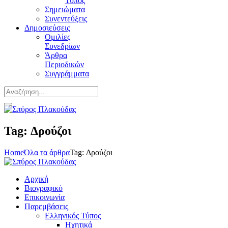
Τύπος
Σημειώματα
Συνεντεύξεις
Δημοσιεύσεις
Ομιλίες
Συνεδρίων
Άρθρα
Περιοδικών
Συγγράμματα
Tag: Δρούζοι
Home
Όλα τα άρθρα
Tag: Δρούζοι
Αρχική
Βιογραφικό
Επικοινωνία
Παρεμβάσεις
Ελληνικός Τύπος
Ηχητικά