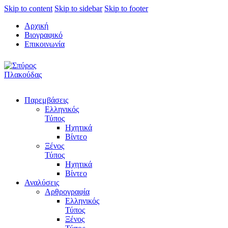
Skip to content
Skip to sidebar
Skip to footer
Αρχική
Βιογραφικό
Επικοινωνία
Παρεμβάσεις
Ελληνικός
Τύπος
Ηχητικά
Βίντεο
Ξένος
Τύπος
Ηχητικά
Βίντεο
Αναλύσεις
Αρθρογραφία
Ελληνικός
Τύπος
Ξένος