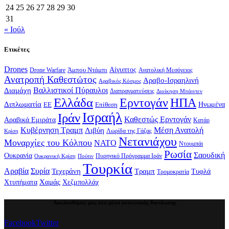
24
25
26
27
28
29
30
31
« Ιούλ
Ετικέτες
Drones
Αίγυπτος
Drone Warfare
Άμπου Ντάμπι
Ανατολική Μεσόγειος
Ανατροπή Καθεστώτος
Αραβο-Ισραηλινή
Αραβικός Κόσμος
Βαλλιστικοί Πύραυλοι
Διαμάχη
Διαπραγματεύσεις
Διοίκηση Μπάιντεν
Ελλάδα
Ερντογάν
ΗΠΑ
Διπλωματία
Επίθεση
Ηνωμένα
ΕΕ
Ισραήλ
Ιράν
Καθεστώς Ερντογάν
Αραβικά Εμιράτα
Κατάρ
Κυβέρνηση Τραμπ
Μέση Ανατολή
Λιβύη
Λωρίδα της Γάζας
Κρίση
Νετανιάχου
Μοναρχίες του Κόλπου
ΝΑΤΟ
Ντουμπάι
Ρωσία
Σαουδική
Ουκρανία
Πυρηνικό Πρόγραμμα Ιράν
Πούτιν
Ουκρανική Κρίση
Τουρκία
Αραβία
Συρία
Τεχεράνη
Τραμπ
Τυφλά
Τρομοκρατία
Χαμάς
Χτυπήματα
Χεζμπολλάχ
Ακολουθήστε μας στα μέσα κοινωνικής δικτύωσης
Facebook
Twitter