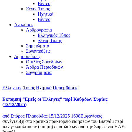
Βίντεο
Ξένος Τύπος
Ηχητικά
Βίντεο
Αναλύσεις
Αρθρογραφία
Ελληνικός Τύπος
Ξένος Τύπος
Σημειώματα
Συνεντεύξεις
Δημοσιεύσεις
Ομιλίες Συνεδρίων
Άρθρα Περιοδικών
Συγγράμματα
Ελληνικός Τύπος
Ηχητικά
Παρεμβάσεις
Eκπομπή “Εμείς οι Έλληνες” περί Κούρδων Συρίας
(12/12/2025)
από
Σπύρος Πλακούδας
15/12/2025
1698
Εμφανίσεις
συνέντευξη στο κρατικό πρακτορείο ειδήσεων του Βιετνάμ περί
των γεωπολιτικών (και μη) επιπτώσεων από την Συμφωνία ΗΑΕ-
Ισραήλ