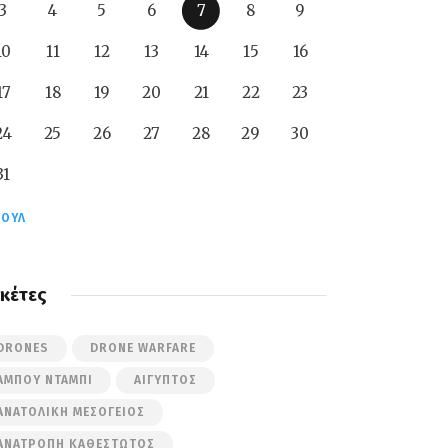
3
4
5
6
7
8
9
10
11
12
13
14
15
16
17
18
19
20
21
22
23
24
25
26
27
28
29
30
31
ΙΟΎΛ
ικέτες
DRONES
DRONE WARFARE
ΆΜΠΟΥ ΝΤΆΜΠΙ
ΑΊΓΥΠΤΟΣ
ΑΝΑΤΟΛΙΚΉ ΜΕΣΌΓΕΙΟΣ
ΑΝΑΤΡΟΠΉ ΚΑΘΕΣΤΏΤΟΣ