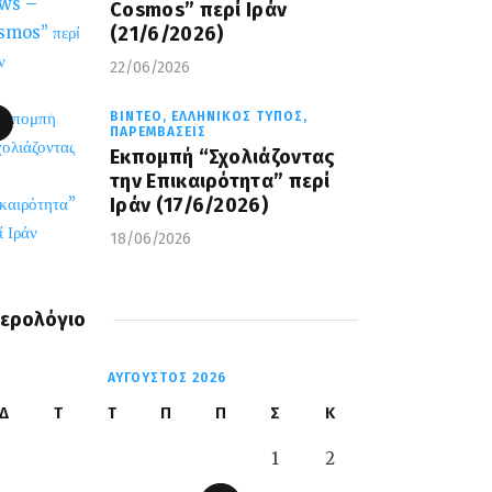
Cosmos” περί Ιράν
(21/6/2026)
22/06/2026
ΒΊΝΤΕΟ,
ΕΛΛΗΝΙΚΌΣ ΤΎΠΟΣ,
ΠΑΡΕΜΒΆΣΕΙΣ
Εκπομπή “Σχολιάζοντας
την Επικαιρότητα” περί
Ιράν (17/6/2026)
18/06/2026
ερολόγιο
ΑΎΓΟΥΣΤΟΣ 2026
Δ
Τ
Τ
Π
Π
Σ
Κ
1
2