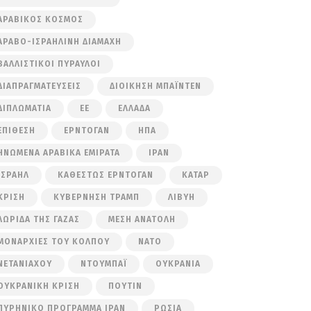
ΑΡΑΒΙΚΌΣ ΚΌΣΜΟΣ
ΑΡΑΒΟ-ΙΣΡΑΗΛΙΝΉ ΔΙΑΜΆΧΗ
ΒΑΛΛΙΣΤΙΚΟΊ ΠΎΡΑΥΛΟΙ
ΔΙΑΠΡΑΓΜΑΤΕΎΣΕΙΣ
ΔΙΟΊΚΗΣΗ ΜΠΆΙΝΤΕΝ
ΔΙΠΛΩΜΑΤΊΑ
ΕΕ
ΕΛΛΆΔΑ
ΕΠΊΘΕΣΗ
ΕΡΝΤΟΓΆΝ
ΗΠΑ
ΗΝΩΜΈΝΑ ΑΡΑΒΙΚΆ ΕΜΙΡΆΤΑ
ΙΡΆΝ
ΙΣΡΑΉΛ
ΚΑΘΕΣΤΏΣ ΕΡΝΤΟΓΆΝ
ΚΑΤΆΡ
ΚΡΊΣΗ
ΚΥΒΈΡΝΗΣΗ ΤΡΑΜΠ
ΛΙΒΎΗ
ΛΩΡΊΔΑ ΤΗΣ ΓΆΖΑΣ
ΜΈΣΗ ΑΝΑΤΟΛΉ
ΜΟΝΑΡΧΊΕΣ ΤΟΥ ΚΌΛΠΟΥ
ΝΑΤΟ
ΝΕΤΑΝΙΆΧΟΥ
ΝΤΟΥΜΠΆΙ
ΟΥΚΡΑΝΊΑ
ΟΥΚΡΑΝΙΚΉ ΚΡΊΣΗ
ΠΟΎΤΙΝ
ΠΥΡΗΝΙΚΌ ΠΡΌΓΡΑΜΜΑ ΙΡΆΝ
ΡΩΣΊΑ