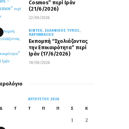
Cosmos” περί Ιράν
(21/6/2026)
22/06/2026
ΒΊΝΤΕΟ,
ΕΛΛΗΝΙΚΌΣ ΤΎΠΟΣ,
ΠΑΡΕΜΒΆΣΕΙΣ
Εκπομπή “Σχολιάζοντας
την Επικαιρότητα” περί
Ιράν (17/6/2026)
18/06/2026
ερολόγιο
ΑΎΓΟΥΣΤΟΣ 2026
Δ
Τ
Τ
Π
Π
Σ
Κ
1
2