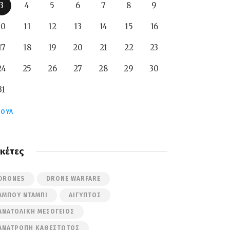
3
4
5
6
7
8
9
10
11
12
13
14
15
16
17
18
19
20
21
22
23
24
25
26
27
28
29
30
31
ΙΟΎΛ
ικέτες
DRONES
DRONE WARFARE
ΆΜΠΟΥ ΝΤΆΜΠΙ
ΑΊΓΥΠΤΟΣ
ΑΝΑΤΟΛΙΚΉ ΜΕΣΌΓΕΙΟΣ
ΑΝΑΤΡΟΠΉ ΚΑΘΕΣΤΏΤΟΣ