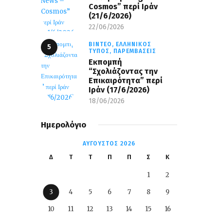
Cosmos” περί Ιράν
(21/6/2026)
22/06/2026
ΒΊΝΤΕΟ,
ΕΛΛΗΝΙΚΌΣ
ΤΎΠΟΣ,
ΠΑΡΕΜΒΆΣΕΙΣ
Εκπομπή
“Σχολιάζοντας την
Επικαιρότητα” περί
Ιράν (17/6/2026)
18/06/2026
Ημερολόγιο
ΑΎΓΟΥΣΤΟΣ 2026
Δ
Τ
Τ
Π
Π
Σ
Κ
1
2
3
4
5
6
7
8
9
10
11
12
13
14
15
16