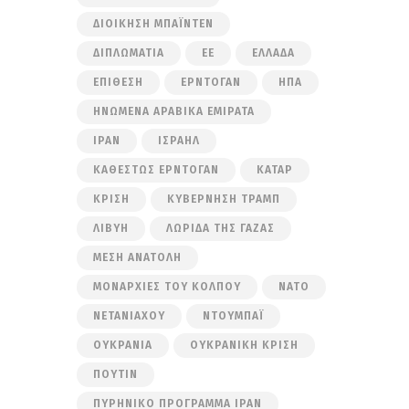
ΔΙΟΊΚΗΣΗ ΜΠΆΙΝΤΕΝ
ΔΙΠΛΩΜΑΤΊΑ
ΕΕ
ΕΛΛΆΔΑ
ΕΠΊΘΕΣΗ
ΕΡΝΤΟΓΆΝ
ΗΠΑ
ΗΝΩΜΈΝΑ ΑΡΑΒΙΚΆ ΕΜΙΡΆΤΑ
ΙΡΆΝ
ΙΣΡΑΉΛ
ΚΑΘΕΣΤΏΣ ΕΡΝΤΟΓΆΝ
ΚΑΤΆΡ
ΚΡΊΣΗ
ΚΥΒΈΡΝΗΣΗ ΤΡΑΜΠ
ΛΙΒΎΗ
ΛΩΡΊΔΑ ΤΗΣ ΓΆΖΑΣ
ΜΈΣΗ ΑΝΑΤΟΛΉ
ΜΟΝΑΡΧΊΕΣ ΤΟΥ ΚΌΛΠΟΥ
ΝΑΤΟ
ΝΕΤΑΝΙΆΧΟΥ
ΝΤΟΥΜΠΆΙ
ΟΥΚΡΑΝΊΑ
ΟΥΚΡΑΝΙΚΉ ΚΡΊΣΗ
ΠΟΎΤΙΝ
ΠΥΡΗΝΙΚΌ ΠΡΌΓΡΑΜΜΑ ΙΡΆΝ