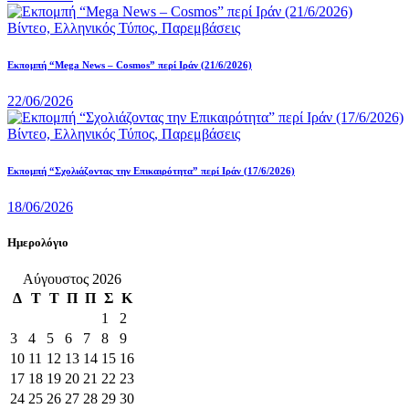
Βίντεο,
Ελληνικός Τύπος,
Παρεμβάσεις
Eκπομπή “Mega News – Cosmos” περί Ιράν (21/6/2026)
22/06/2026
Βίντεο,
Ελληνικός Τύπος,
Παρεμβάσεις
Εκπομπή “Σχολιάζοντας την Επικαιρότητα” περί Ιράν (17/6/2026)
18/06/2026
Ημερολόγιο
Αύγουστος 2026
Δ
Τ
Τ
Π
Π
Σ
Κ
1
2
3
4
5
6
7
8
9
10
11
12
13
14
15
16
17
18
19
20
21
22
23
24
25
26
27
28
29
30