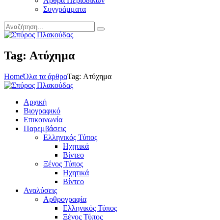
Άρθρα Περιοδικών
Συγγράμματα
Tag: Ατύχημα
Home
Όλα τα άρθρα
Tag: Ατύχημα
Αρχική
Βιογραφικό
Επικοινωνία
Παρεμβάσεις
Ελληνικός Τύπος
Ηχητικά
Βίντεο
Ξένος Τύπος
Ηχητικά
Βίντεο
Αναλύσεις
Αρθρογραφία
Ελληνικός Τύπος
Ξένος Τύπος