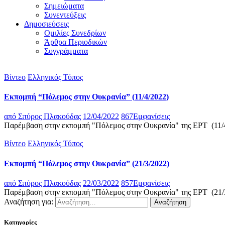
Σημειώματα
Συνεντεύξεις
Δημοσιεύσεις
Ομιλίες Συνεδρίων
Άρθρα Περιοδικών
Συγγράμματα
Βίντεο
Ελληνικός Τύπος
Εκπομπή “Πόλεμος στην Ουκρανία” (11/4/2022)
από
Σπύρος Πλακούδας
12/04/2022
867
Εμφανίσεις
Παρέμβαση στην εκπομπή "Πόλεμος στην Ουκρανία" της ΕΡΤ (11/
Βίντεο
Ελληνικός Τύπος
Εκπομπή “Πόλεμος στην Ουκρανία” (21/3/2022)
από
Σπύρος Πλακούδας
22/03/2022
857
Εμφανίσεις
Παρέμβαση στην εκπομπή "Πόλεμος στην Ουκρανία" της ΕΡΤ (21/
Αναζήτηση για:
Κατηγορίες