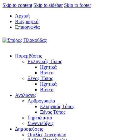
Skip to content
Skip to sidebar
Skip to footer
Αρχική
Βιογραφικό
Επικοινωνία
Παρεμβάσεις
Ελληνικός Τύπος
Ηχητικά
Βίντεο
Ξένος Τύπος
Ηχητικά
Βίντεο
Αναλύσεις
Αρθρογραφία
Ελληνικός Τύπος
Ξένος Τύπος
Σημειώματα
Συνεντεύξεις
Δημοσιεύσεις
Ομιλίες Συνεδρίων