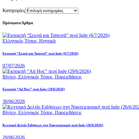
Κατηγορίες
Πρόσφατα Άρθρα
Ελληνικός Τύπος,
Ηχητικά
Εκπομπή “Σεμνά και Ταπεινά” περί Ιράν (6/7/2026)
07/07/2026
Βίντεο,
Ελληνικός Τύπος,
Παρεμβάσεις
Εκπομπή “Ad Hoc” περί Iράν (29/6/2026)
30/06/2026
Βίντεο,
Ελληνικός Τύπος,
Παρεμβάσεις
Κεντρικό Δελτίο Ειδήσεων στη Ναυτεμπορική περί Iράν (26/6/2026)
29/06/2026