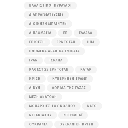
ΒΑΛΛΙΣΤΙΚΟΊ ΠΎΡΑΥΛΟΙ
ΔΙΑΠΡΑΓΜΑΤΕΎΣΕΙΣ
ΔΙΟΊΚΗΣΗ ΜΠΆΙΝΤΕΝ
ΔΙΠΛΩΜΑΤΊΑ
ΕΕ
ΕΛΛΆΔΑ
ΕΠΊΘΕΣΗ
ΕΡΝΤΟΓΆΝ
ΗΠΑ
ΗΝΩΜΈΝΑ ΑΡΑΒΙΚΆ ΕΜΙΡΆΤΑ
ΙΡΆΝ
ΙΣΡΑΉΛ
ΚΑΘΕΣΤΏΣ ΕΡΝΤΟΓΆΝ
ΚΑΤΆΡ
ΚΡΊΣΗ
ΚΥΒΈΡΝΗΣΗ ΤΡΑΜΠ
ΛΙΒΎΗ
ΛΩΡΊΔΑ ΤΗΣ ΓΆΖΑΣ
ΜΈΣΗ ΑΝΑΤΟΛΉ
ΜΟΝΑΡΧΊΕΣ ΤΟΥ ΚΌΛΠΟΥ
ΝΑΤΟ
ΝΕΤΑΝΙΆΧΟΥ
ΝΤΟΥΜΠΆΙ
ΟΥΚΡΑΝΊΑ
ΟΥΚΡΑΝΙΚΉ ΚΡΊΣΗ