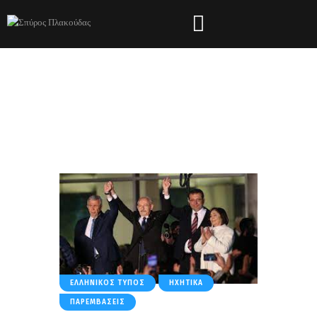
Tag: Αδιέξοδο
HOME
ΌΛΑ ΤΑ ΆΡΘΡΑ
TAG: ΑΔΙΈΞΟΔΟ
ΕΛΛΗΝΙΚΌΣ ΤΎΠΟΣ
ΗΧΗΤΙΚΆ
ΠΑΡΕΜΒΆΣΕΙΣ