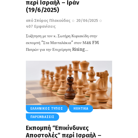
περί Ισραήλ – Ιράν
(19/6/2025)
από
Σπύρος Πλακούδας
20/06/2025
407
Εμφανίσεις
Συζήτηση με τον κ. Σωτήρη Κυριακίδη στην
εκπομπή "Στα Μανταλάκια" στον Μax FM
Πατρών για την Επιχείρηση Rising…
ΕΛΛΗΝΙΚΌΣ ΤΎΠΟΣ
ΗΧΗΤΙΚΆ
ΠΑΡΕΜΒΆΣΕΙΣ
Εκπομπή “Επικίνδυνες
Αποστολές” περί Ισραήλ –