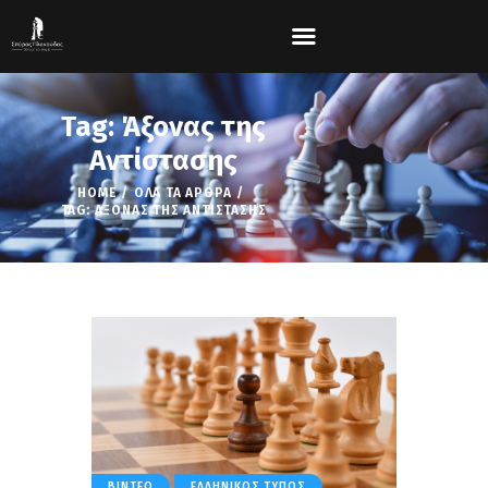
Tag: Άξονας της
Αντίστασης
HOME
ΌΛΑ ΤΑ ΆΡΘΡΑ
TAG: ΆΞΟΝΑΣ ΤΗΣ ΑΝΤΊΣΤΑΣΗΣ
ΒΊΝΤΕΟ
ΕΛΛΗΝΙΚΌΣ ΤΎΠΟΣ