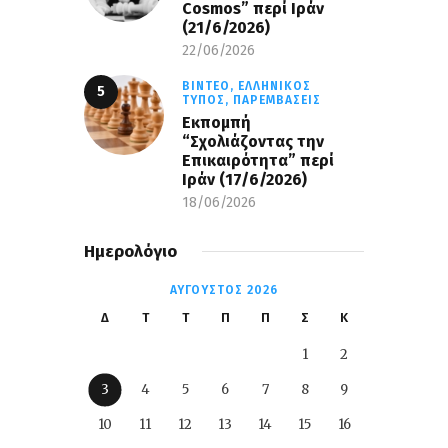
Cosmos” περί Ιράν
(21/6/2026)
22/06/2026
ΒΊΝΤΕΟ,
ΕΛΛΗΝΙΚΌΣ
ΤΎΠΟΣ,
ΠΑΡΕΜΒΆΣΕΙΣ
Εκπομπή
“Σχολιάζοντας την
Επικαιρότητα” περί
Ιράν (17/6/2026)
18/06/2026
Ημερολόγιο
ΑΎΓΟΥΣΤΟΣ 2026
Δ
Τ
Τ
Π
Π
Σ
Κ
1
2
3
4
5
6
7
8
9
10
11
12
13
14
15
16