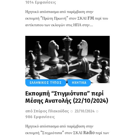
1014
Εμφανίσεις
Ηχητικό απόσπασμα από παρέμβαση στην
εκπομπή "Πρώτη Πρωινή" στον ΣΚΑΙ FM περί του
αντίκτυπου των εκλογών στις ΗΠΑ στην…
ΕΛΛΗΝΙΚΌΣ ΤΎΠΟΣ
ΗΧΗΤΙΚΆ
Εκπομπή “Στιγμιότυπα” περί
Μέσης Ανατολής (22/10/2024)
από
Σπύρος Πλακούδας
23/10/2024
986
Εμφανίσεις
Ηχητικό απόσπασμα από παρέμβαση στην
εκπομπή "Στιγμιότυπα" στον ΣΚΑΙ Radio περί των