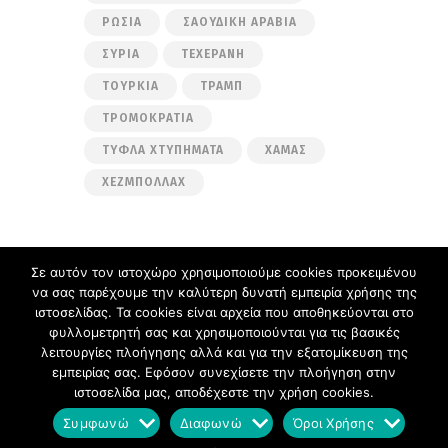
ΡΩΣΊΑ
ΣΑΟΥΔΙΚΉ ΑΡΑΒΊΑ
ΣΥΡΊΑ
ΤΕΧΕΡΆΝΗ
ΤΟΥΡΚΊΑ
ΤΡΑΜΠ
ΤΡΟΜΟΚΡΑΤΊΑ
ΤΥΦΛΆ ΧΤΥΠΉΜΑΤΑ
ΧΑΜΆΣ
ΧΕΖΜΠΟΛΛΆΧ
Σε αυτόν τον ιστοχώρο χρησιμοποιούμε cookies προκειμένου
να σας παρέχουμε την καλύτερη δυνατή εμπειρία χρήσης της
Ακολουθήστε μας στα μέσα κοινωνικής
ιστοσελίδας. Τα cookies είναι αρχεία που αποθηκεύονται στο
δικτύωσης
φυλλομετρητή σας και χρησιμοποιούνται για τις βασικές
Facebook
Twitter
λειτουργίες πλοήγησης αλλά και για την εξατομίκευση της
εμπειρίας σας. Εφόσον συνεχίσετε την πλοήγηση στην
ιστοσελίδα μας, αποδέχεστε την χρήση cookies.
Σπύρος Πλακούδας
Ιστολόγιο © 2026. All
Συμφωνώ
Διαφωνώ
Όροι Χρήσης
Rights Reserved.