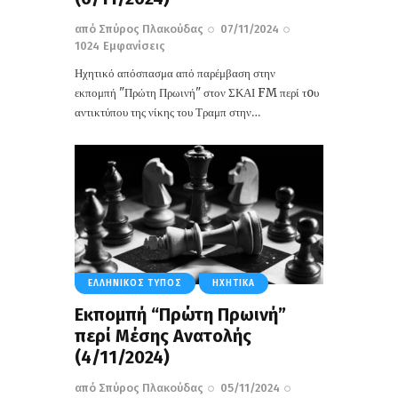
από
Σπύρος Πλακούδας
07/11/2024
1024
Εμφανίσεις
Ηχητικό απόσπασμα από παρέμβαση στην
εκπομπή "Πρώτη Πρωινή" στον ΣΚΑΙ FM περί τoυ
αντικτύπου της νίκης του Τραμπ στην…
ΕΛΛΗΝΙΚΌΣ ΤΎΠΟΣ
ΗΧΗΤΙΚΆ
Εκπομπή “Πρώτη Πρωινή”
περί Μέσης Ανατολής
(4/11/2024)
από
Σπύρος Πλακούδας
05/11/2024