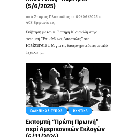
(5/6/2025)
από
Σπύρος Πλακούδας
09/06/2025
403
Εμφανίσεις
Συζήτηση με τον κ. Σωτήρη Κυριακίδη στην
εκπομπή "Επικίνδυνες Αποστολές" στο
Praktoreio FM για τις διαπραγματεύσεις μεταξύ
Τεχεράνης…
ΕΛΛΗΝΙΚΌΣ ΤΎΠΟΣ
ΗΧΗΤΙΚΆ
Εκπομπή “Πρώτη Πρωινή”
περί Αμερικανικών Εκλογών
(6/11/2024)