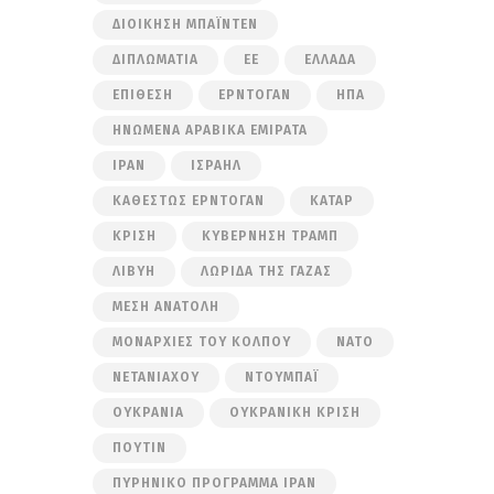
ΔΙΟΊΚΗΣΗ ΜΠΆΙΝΤΕΝ
ΔΙΠΛΩΜΑΤΊΑ
ΕΕ
ΕΛΛΆΔΑ
ΕΠΊΘΕΣΗ
ΕΡΝΤΟΓΆΝ
ΗΠΑ
ΗΝΩΜΈΝΑ ΑΡΑΒΙΚΆ ΕΜΙΡΆΤΑ
ΙΡΆΝ
ΙΣΡΑΉΛ
ΚΑΘΕΣΤΏΣ ΕΡΝΤΟΓΆΝ
ΚΑΤΆΡ
ΚΡΊΣΗ
ΚΥΒΈΡΝΗΣΗ ΤΡΑΜΠ
ΛΙΒΎΗ
ΛΩΡΊΔΑ ΤΗΣ ΓΆΖΑΣ
ΜΈΣΗ ΑΝΑΤΟΛΉ
ΜΟΝΑΡΧΊΕΣ ΤΟΥ ΚΌΛΠΟΥ
ΝΑΤΟ
ΝΕΤΑΝΙΆΧΟΥ
ΝΤΟΥΜΠΆΙ
ΟΥΚΡΑΝΊΑ
ΟΥΚΡΑΝΙΚΉ ΚΡΊΣΗ
ΠΟΎΤΙΝ
ΠΥΡΗΝΙΚΌ ΠΡΌΓΡΑΜΜΑ ΙΡΆΝ