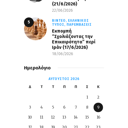
(21/6/2026)
22/06/2026
ΒΊΝΤΕΟ,
ΕΛΛΗΝΙΚΌΣ
ΤΎΠΟΣ,
ΠΑΡΕΜΒΆΣΕΙΣ
Εκπομπή
“Σχολιάζοντας την
Επικαιρότητα” περί
Ιράν (17/6/2026)
18/06/2026
Ημερολόγιο
ΑΎΓΟΥΣΤΟΣ 2026
Δ
Τ
Τ
Π
Π
Σ
Κ
1
2
3
4
5
6
7
8
9
10
11
12
13
14
15
16
17
18
19
20
21
22
23