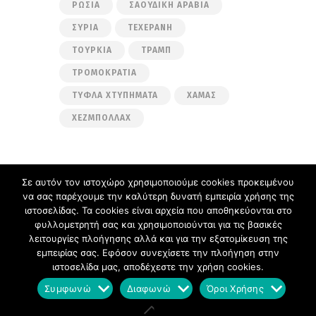
ΡΩΣΊΑ
ΣΑΟΥΔΙΚΉ ΑΡΑΒΊΑ
ΣΥΡΊΑ
ΤΕΧΕΡΆΝΗ
ΤΟΥΡΚΊΑ
ΤΡΑΜΠ
ΤΡΟΜΟΚΡΑΤΊΑ
ΤΥΦΛΆ ΧΤΥΠΉΜΑΤΑ
ΧΑΜΆΣ
ΧΕΖΜΠΟΛΛΆΧ
Σε αυτόν τον ιστοχώρο χρησιμοποιούμε cookies προκειμένου
να σας παρέχουμε την καλύτερη δυνατή εμπειρία χρήσης της
Ακολουθήστε μας στα μέσα κοινωνικής
ιστοσελίδας. Τα cookies είναι αρχεία που αποθηκεύονται στο
δικτύωσης
φυλλομετρητή σας και χρησιμοποιούνται για τις βασικές
Facebook
Twitter
λειτουργίες πλοήγησης αλλά και για την εξατομίκευση της
εμπειρίας σας. Εφόσον συνεχίσετε την πλοήγηση στην
ιστοσελίδα μας, αποδέχεστε την χρήση cookies.
Σπύρος Πλακούδας
Ιστολόγιο © 2026. All
Συμφωνώ
Διαφωνώ
Όροι Χρήσης
Rights Reserved.
Συμφωνώ
Διαφωνώ
Όροι Χρήσης