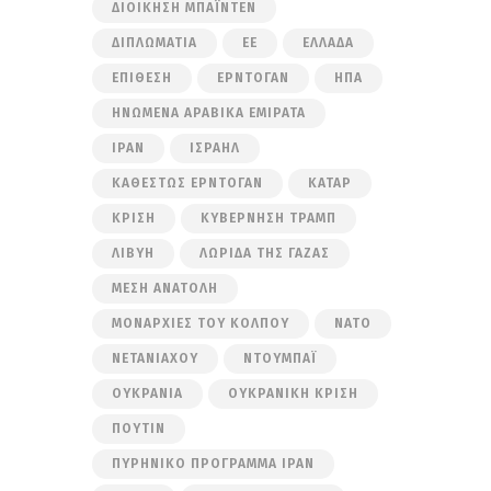
ΔΙΟΊΚΗΣΗ ΜΠΆΙΝΤΕΝ
ΔΙΠΛΩΜΑΤΊΑ
ΕΕ
ΕΛΛΆΔΑ
ΕΠΊΘΕΣΗ
ΕΡΝΤΟΓΆΝ
ΗΠΑ
ΗΝΩΜΈΝΑ ΑΡΑΒΙΚΆ ΕΜΙΡΆΤΑ
ΙΡΆΝ
ΙΣΡΑΉΛ
ΚΑΘΕΣΤΏΣ ΕΡΝΤΟΓΆΝ
ΚΑΤΆΡ
ΚΡΊΣΗ
ΚΥΒΈΡΝΗΣΗ ΤΡΑΜΠ
ΛΙΒΎΗ
ΛΩΡΊΔΑ ΤΗΣ ΓΆΖΑΣ
ΜΈΣΗ ΑΝΑΤΟΛΉ
ΜΟΝΑΡΧΊΕΣ ΤΟΥ ΚΌΛΠΟΥ
ΝΑΤΟ
ΝΕΤΑΝΙΆΧΟΥ
ΝΤΟΥΜΠΆΙ
ΟΥΚΡΑΝΊΑ
ΟΥΚΡΑΝΙΚΉ ΚΡΊΣΗ
ΠΟΎΤΙΝ
ΠΥΡΗΝΙΚΌ ΠΡΌΓΡΑΜΜΑ ΙΡΆΝ