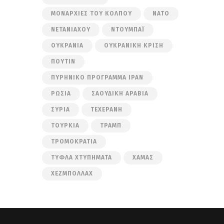
ΜΟΝΑΡΧΊΕΣ ΤΟΥ ΚΌΛΠΟΥ
ΝΑΤΟ
ΝΕΤΑΝΙΆΧΟΥ
ΝΤΟΥΜΠΆΙ
ΟΥΚΡΑΝΊΑ
ΟΥΚΡΑΝΙΚΉ ΚΡΊΣΗ
ΠΟΎΤΙΝ
ΠΥΡΗΝΙΚΌ ΠΡΌΓΡΑΜΜΑ ΙΡΆΝ
ΡΩΣΊΑ
ΣΑΟΥΔΙΚΉ ΑΡΑΒΊΑ
ΣΥΡΊΑ
ΤΕΧΕΡΆΝΗ
ΤΟΥΡΚΊΑ
ΤΡΑΜΠ
ΤΡΟΜΟΚΡΑΤΊΑ
ΤΥΦΛΆ ΧΤΥΠΉΜΑΤΑ
ΧΑΜΆΣ
ΧΕΖΜΠΟΛΛΆΧ