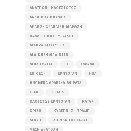
ΑΝΑΤΡΟΠΉ ΚΑΘΕΣΤΏΤΟΣ
ΑΡΑΒΙΚΌΣ ΚΌΣΜΟΣ
ΑΡΑΒΟ-ΙΣΡΑΗΛΙΝΉ ΔΙΑΜΆΧΗ
ΒΑΛΛΙΣΤΙΚΟΊ ΠΎΡΑΥΛΟΙ
ΔΙΑΠΡΑΓΜΑΤΕΎΣΕΙΣ
ΔΙΟΊΚΗΣΗ ΜΠΆΙΝΤΕΝ
ΔΙΠΛΩΜΑΤΊΑ
ΕΕ
ΕΛΛΆΔΑ
ΕΠΊΘΕΣΗ
ΕΡΝΤΟΓΆΝ
ΗΠΑ
ΗΝΩΜΈΝΑ ΑΡΑΒΙΚΆ ΕΜΙΡΆΤΑ
ΙΡΆΝ
ΙΣΡΑΉΛ
ΚΑΘΕΣΤΏΣ ΕΡΝΤΟΓΆΝ
ΚΑΤΆΡ
ΚΡΊΣΗ
ΚΥΒΈΡΝΗΣΗ ΤΡΑΜΠ
ΛΙΒΎΗ
ΛΩΡΊΔΑ ΤΗΣ ΓΆΖΑΣ
ΜΈΣΗ ΑΝΑΤΟΛΉ