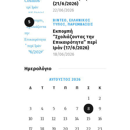
(21/6/2026)
22/06/2026
ΒΊΝΤΕΟ,
ΕΛΛΗΝΙΚΌΣ
ΤΎΠΟΣ,
ΠΑΡΕΜΒΆΣΕΙΣ
Εκπομπή
“Σχολιάζοντας την
Επικαιρότητα” περί
Ιράν (17/6/2026)
18/06/2026
Ημερολόγιο
ΑΎΓΟΥΣΤΟΣ 2026
Δ
Τ
Τ
Π
Π
Σ
Κ
1
2
3
4
5
6
7
8
9
10
11
12
13
14
15
16
17
18
19
20
21
22
23