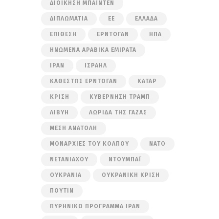
ΔΙΟΊΚΗΣΗ ΜΠΆΙΝΤΕΝ
ΔΙΠΛΩΜΑΤΊΑ
ΕΕ
ΕΛΛΆΔΑ
ΕΠΊΘΕΣΗ
ΕΡΝΤΟΓΆΝ
ΗΠΑ
ΗΝΩΜΈΝΑ ΑΡΑΒΙΚΆ ΕΜΙΡΆΤΑ
ΙΡΆΝ
ΙΣΡΑΉΛ
ΚΑΘΕΣΤΏΣ ΕΡΝΤΟΓΆΝ
ΚΑΤΆΡ
ΚΡΊΣΗ
ΚΥΒΈΡΝΗΣΗ ΤΡΑΜΠ
ΛΙΒΎΗ
ΛΩΡΊΔΑ ΤΗΣ ΓΆΖΑΣ
ΜΈΣΗ ΑΝΑΤΟΛΉ
ΜΟΝΑΡΧΊΕΣ ΤΟΥ ΚΌΛΠΟΥ
ΝΑΤΟ
ΝΕΤΑΝΙΆΧΟΥ
ΝΤΟΥΜΠΆΙ
ΟΥΚΡΑΝΊΑ
ΟΥΚΡΑΝΙΚΉ ΚΡΊΣΗ
ΠΟΎΤΙΝ
ΠΥΡΗΝΙΚΌ ΠΡΌΓΡΑΜΜΑ ΙΡΆΝ