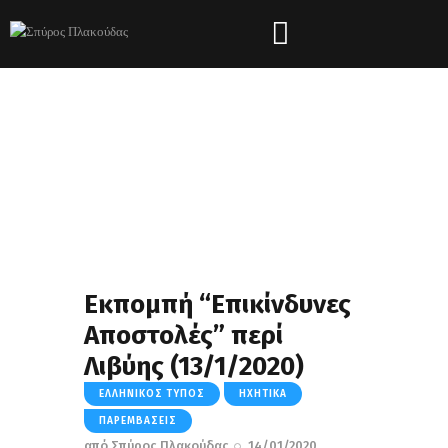
Εκπομπή “Επικίνδυνες
Αποστολές” περί
Λιβύης (13/1/2020)
ΕΛΛΗΝΙΚΌΣ ΤΎΠΟΣ
ΗΧΗΤΙΚΆ
ΠΑΡΕΜΒΆΣΕΙΣ
από
Σπύρος Πλακούδας
14/01/2020