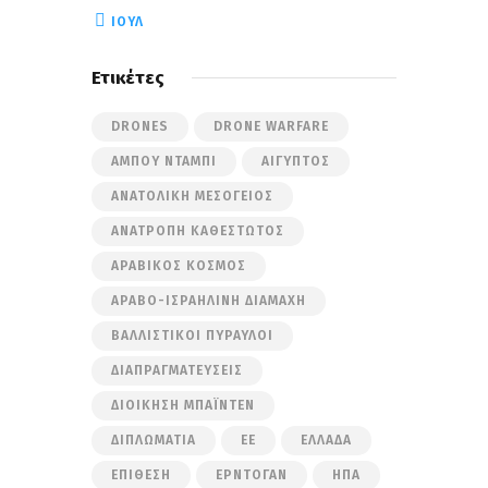
« ΙΟΎΛ
Ετικέτες
DRONES
DRONE WARFARE
ΆΜΠΟΥ ΝΤΆΜΠΙ
ΑΊΓΥΠΤΟΣ
ΑΝΑΤΟΛΙΚΉ ΜΕΣΌΓΕΙΟΣ
ΑΝΑΤΡΟΠΉ ΚΑΘΕΣΤΏΤΟΣ
ΑΡΑΒΙΚΌΣ ΚΌΣΜΟΣ
ΑΡΑΒΟ-ΙΣΡΑΗΛΙΝΉ ΔΙΑΜΆΧΗ
ΒΑΛΛΙΣΤΙΚΟΊ ΠΎΡΑΥΛΟΙ
ΔΙΑΠΡΑΓΜΑΤΕΎΣΕΙΣ
ΔΙΟΊΚΗΣΗ ΜΠΆΙΝΤΕΝ
ΔΙΠΛΩΜΑΤΊΑ
ΕΕ
ΕΛΛΆΔΑ
ΕΠΊΘΕΣΗ
ΕΡΝΤΟΓΆΝ
ΗΠΑ