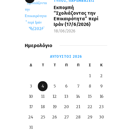
ΤΎΠΟΣ,
ΠΑΡΕΜΒΆΣΕΙΣ
Εκπομπή
“Σχολιάζοντας την
Επικαιρότητα” περί
Ιράν (17/6/2026)
18/06/2026
Ημερολόγιο
ΑΎΓΟΥΣΤΟΣ 2026
Δ
Τ
Τ
Π
Π
Σ
Κ
1
2
3
4
5
6
7
8
9
10
11
12
13
14
15
16
17
18
19
20
21
22
23
24
25
26
27
28
29
30
31