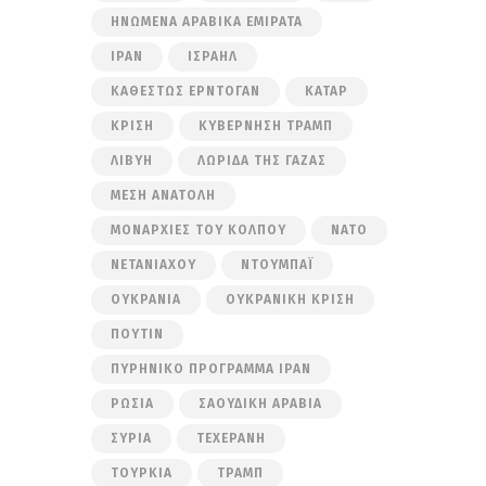
ΗΝΩΜΈΝΑ ΑΡΑΒΙΚΆ ΕΜΙΡΆΤΑ
ΙΡΆΝ
ΙΣΡΑΉΛ
ΚΑΘΕΣΤΏΣ ΕΡΝΤΟΓΆΝ
ΚΑΤΆΡ
ΚΡΊΣΗ
ΚΥΒΈΡΝΗΣΗ ΤΡΑΜΠ
ΛΙΒΎΗ
ΛΩΡΊΔΑ ΤΗΣ ΓΆΖΑΣ
ΜΈΣΗ ΑΝΑΤΟΛΉ
ΜΟΝΑΡΧΊΕΣ ΤΟΥ ΚΌΛΠΟΥ
ΝΑΤΟ
ΝΕΤΑΝΙΆΧΟΥ
ΝΤΟΥΜΠΆΙ
ΟΥΚΡΑΝΊΑ
ΟΥΚΡΑΝΙΚΉ ΚΡΊΣΗ
ΠΟΎΤΙΝ
ΠΥΡΗΝΙΚΌ ΠΡΌΓΡΑΜΜΑ ΙΡΆΝ
ΡΩΣΊΑ
ΣΑΟΥΔΙΚΉ ΑΡΑΒΊΑ
ΣΥΡΊΑ
ΤΕΧΕΡΆΝΗ
ΤΟΥΡΚΊΑ
ΤΡΑΜΠ